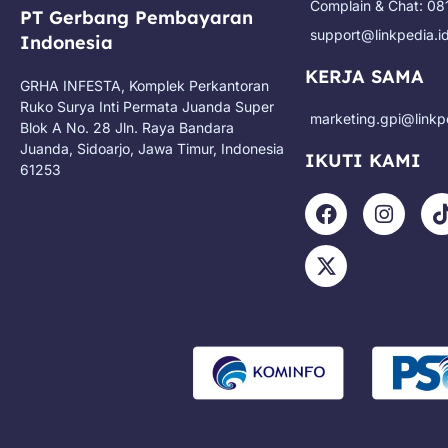
Complain & Chat: 0
PT Gerbang Pembayaran
support@linkpedia.i
Indonesia
KERJA SAMA
GRHA INFESTA, Komplek Perkantoran
Ruko Surya Inti Permata Juanda Super
marketing.gpi@linkp
Blok A No. 28 Jln. Raya Bandara
Juanda, Sidoarjo, Jawa Timur, Indonesia
IKUTI KAMI
61253
F
X
I
a
-
n
i
c
t
s
e
w
t
t
b
i
a
o
t
g
o
t
r
k
e
a
r
m