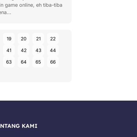
n game online, eh tiba-tiba
ena...
19
20
21
22
41
42
43
44
63
64
65
66
ENTANG KAMI