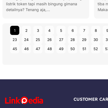
listrik token tapi masih bingung gimana
tiba 
detailnya? Tenang aja,...
Makan
1
2
3
4
5
6
7
8
23
24
25
26
27
28
29
30
3
45
46
47
48
49
50
51
52
5
CUSTOMER CA