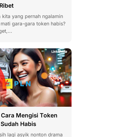
Ribet
a kita yang pernah ngalamin
ba mati gara-gara token habis?
et,...
s Cara Mengisi Token
g Sudah Habis
ih lagi asyik nonton drama