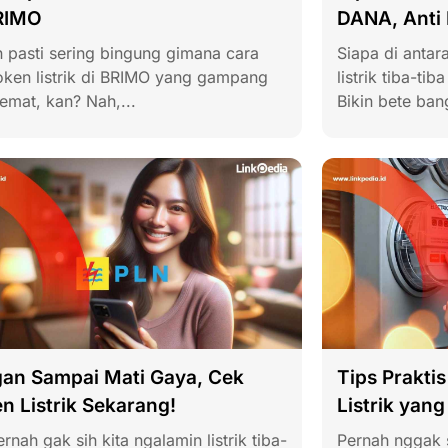
RIMO
DANA, Anti 
n pasti sering bingung gimana cara
Siapa di antar
token listrik di BRIMO yang gampang
listrik tiba-ti
emat, kan? Nah,...
Bikin bete bang
an Sampai Mati Gaya, Cek
Tips Prakti
n Listrik Sekarang!
Listrik yan
ernah gak sih kita ngalamin listrik tiba-
Pernah nggak s