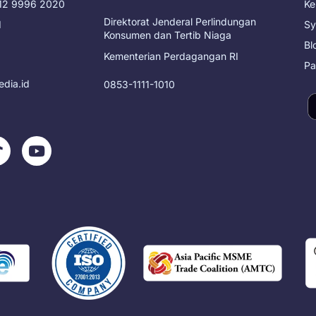
812 9996 2020
Ke
Direktorat Jenderal Perlindungan
d
Sy
Konsumen dan Tertib Niaga
Bl
Kementerian Perdagangan RI
Pa
edia.id
0853-1111-1010
T
Y
o
k
u
t
o
u
k
b
e