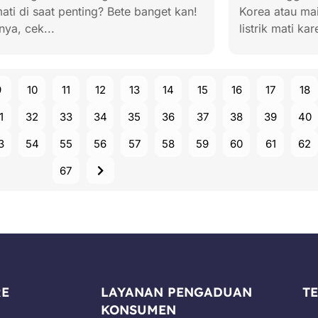
mati di saat penting? Bete banget kan!
Korea atau mai
ya, cek...
listrik mati kar
9
10
11
12
13
14
15
16
17
18
1
32
33
34
35
36
37
38
39
40
3
54
55
56
57
58
59
60
61
62
67
RE
LAYANAN PENGADUAN
T
KONSUMEN