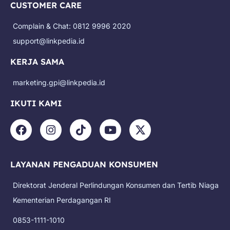
CUSTOMER CARE
Complain & Chat: 0812 9996 2020
support@linkpedia.id
KERJA SAMA
marketing.gpi@linkpedia.id
IKUTI KAMI
F
I
T
Y
X
a
n
i
o
-
c
s
k
u
t
e
t
t
t
w
LAYANAN PENGADUAN KONSUMEN
b
a
o
u
i
o
g
k
b
t
Direktorat Jenderal Perlindungan Konsumen dan Tertib Niaga
o
r
e
t
k
a
e
Kementerian Perdagangan RI
m
r
0853-1111-1010