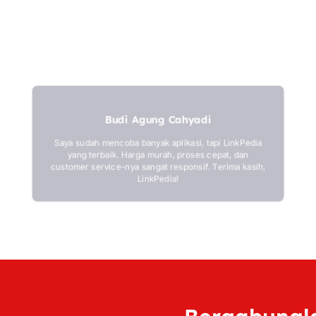
Budi Agung Cahyadi
Saya sudah mencoba banyak aplikasi, tapi LinkPedia
yang terbaik. Harga murah, proses cepat, dan
customer service-nya sangat responsif. Terima kasih,
LinkPedia!