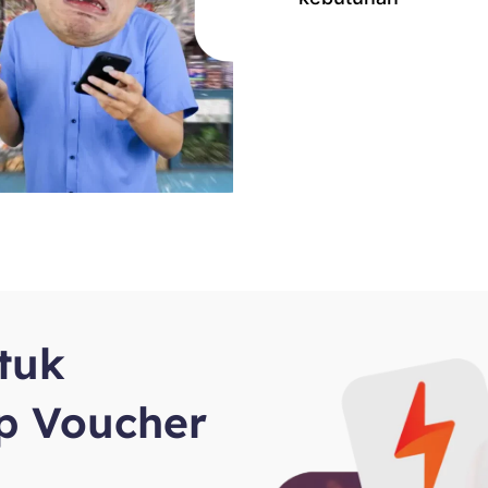
ntuk
p Voucher