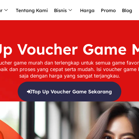
ur
Tentang Kami
Bisnis
Harga
Promo
Blog
Up Voucher Game 
ucher game murah dan terlengkap untuk semua game favorit
aik dan proses yang cepat serta mudah. Isi voucher game 
saja dengan harga yang sangat terjangkau.
Top Up Voucher Game Sekarang