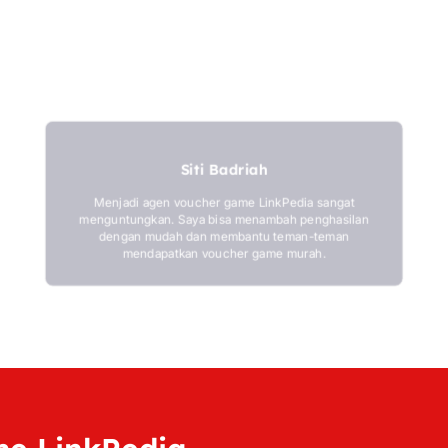
Siti Badriah
Menjadi agen voucher game LinkPedia sangat
menguntungkan. Saya bisa menambah penghasilan
dengan mudah dan membantu teman-teman
mendapatkan voucher game murah.