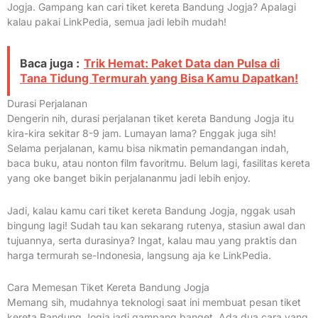
Jogja. Gampang kan cari tiket kereta Bandung Jogja? Apalagi
kalau pakai LinkPedia, semua jadi lebih mudah!
Baca juga :
Trik Hemat: Paket Data dan Pulsa di
Tana Tidung Termurah yang Bisa Kamu Dapatkan!
Durasi Perjalanan
Dengerin nih, durasi perjalanan tiket kereta Bandung Jogja itu
kira-kira sekitar 8-9 jam. Lumayan lama? Enggak juga sih!
Selama perjalanan, kamu bisa nikmatin pemandangan indah,
baca buku, atau nonton film favoritmu. Belum lagi, fasilitas kereta
yang oke banget bikin perjalananmu jadi lebih enjoy.
Jadi, kalau kamu cari tiket kereta Bandung Jogja, nggak usah
bingung lagi! Sudah tau kan sekarang rutenya, stasiun awal dan
tujuannya, serta durasinya? Ingat, kalau mau yang praktis dan
harga termurah se-Indonesia, langsung aja ke LinkPedia.
Cara Memesan Tiket Kereta Bandung Jogja
Memang sih, mudahnya teknologi saat ini membuat pesan tiket
kereta Bandung Jogja jadi gampang banget. Ada dua cara yang