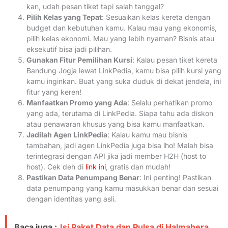
kan, udah pesan tiket tapi salah tanggal?
Pilih Kelas yang Tepat
: Sesuaikan kelas kereta dengan
budget dan kebutuhan kamu. Kalau mau yang ekonomis,
pilih kelas ekonomi. Mau yang lebih nyaman? Bisnis atau
eksekutif bisa jadi pilihan.
Gunakan Fitur Pemilihan Kursi
: Kalau pesan tiket kereta
Bandung Jogja lewat LinkPedia, kamu bisa pilih kursi yang
kamu inginkan. Buat yang suka duduk di dekat jendela, ini
fitur yang keren!
Manfaatkan Promo yang Ada
: Selalu perhatikan promo
yang ada, terutama di LinkPedia. Siapa tahu ada diskon
atau penawaran khusus yang bisa kamu manfaatkan.
Jadilah Agen LinkPedia
: Kalau kamu mau bisnis
tambahan, jadi agen LinkPedia juga bisa lho! Malah bisa
terintegrasi dengan API jika jadi member H2H (host to
host). Cek deh di
link ini
, gratis dan mudah!
Pastikan Data Penumpang Benar
: Ini penting! Pastikan
data penumpang yang kamu masukkan benar dan sesuai
dengan identitas yang asli.
Baca juga :
Isi Paket Data dan Pulsa di Halmahera