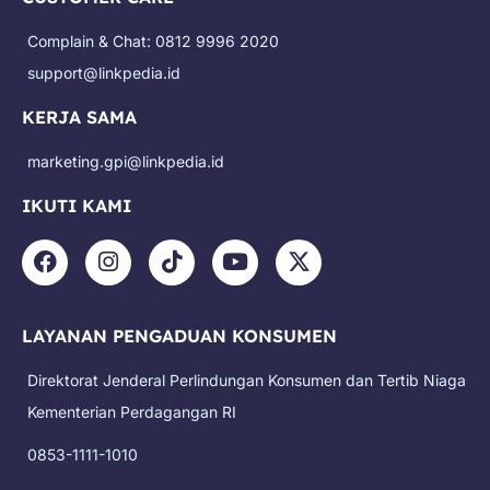
Complain & Chat: 0812 9996 2020
support@linkpedia.id
KERJA SAMA
marketing.gpi@linkpedia.id
IKUTI KAMI
F
I
T
Y
X
a
n
i
o
-
c
s
k
u
t
e
t
t
t
w
LAYANAN PENGADUAN KONSUMEN
b
a
o
u
i
o
g
k
b
t
Direktorat Jenderal Perlindungan Konsumen dan Tertib Niaga
o
r
e
t
k
a
e
Kementerian Perdagangan RI
m
r
0853-1111-1010