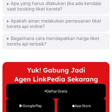
Apa yang harus dilakukan jika ada kendala
saat booking tiket kereta?
Apakah aman melakukan pemesanan tiket
kereta api online?
Bagaimana cara mendapatkan harga tiket
kereta api terbaik?
Yuk! Gabung Jadi
Agen LinkPedia Sekarang
Daftar Gratis
Google Play
App Store