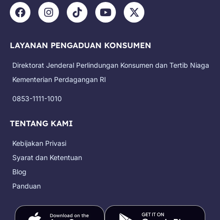
F
I
T
Y
X
a
n
i
o
-
c
s
k
u
t
e
t
t
t
w
LAYANAN PENGADUAN KONSUMEN
b
a
o
u
i
o
g
k
b
t
Direktorat Jenderal Perlindungan Konsumen dan Tertib Niaga
o
r
e
t
k
a
e
Kementerian Perdagangan RI
m
r
0853-1111-1010
TENTANG KAMI
Kebijakan Privasi
Syarat dan Ketentuan
Blog
Panduan