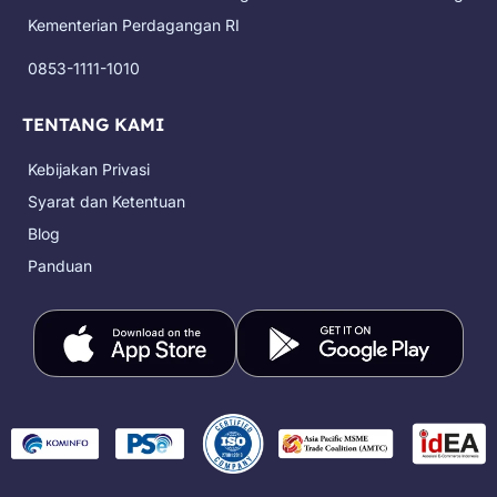
o
r
e
t
k
a
e
Kementerian Perdagangan RI
m
r
0853-1111-1010
TENTANG KAMI
Kebijakan Privasi
Syarat dan Ketentuan
Blog
Panduan