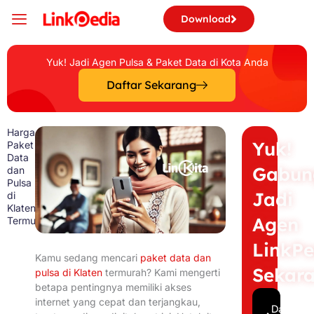
Skip
Download
to
content
Yuk! Jadi Agen Pulsa & Paket Data di Kota Anda
Daftar Sekarang
Harga
Yuk!
Paket
Data
Gabun
dan
Pulsa
Jadi
di
Klaten
Agen
Termurah
LinkPe
Kamu sedang mencari
paket data dan
Sekar
pulsa di Klaten
termurah? Kami mengerti
betapa pentingnya memiliki akses
internet yang cepat dan terjangkau,
Daftar