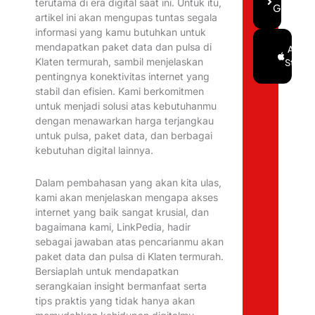
terutama di era digital saat ini. Untuk itu,
Gratis
artikel ini akan mengupas tuntas segala
informasi yang kamu butuhkan untuk
mendapatkan paket data dan pulsa di
Google
App
Klaten termurah, sambil menjelaskan
Play
Store
pentingnya konektivitas internet yang
stabil dan efisien. Kami berkomitmen
untuk menjadi solusi atas kebutuhanmu
dengan menawarkan harga terjangkau
untuk pulsa, paket data, dan berbagai
kebutuhan digital lainnya.
Dalam pembahasan yang akan kita ulas,
kami akan menjelaskan mengapa akses
internet yang baik sangat krusial, dan
bagaimana kami, LinkPedia, hadir
sebagai jawaban atas pencarianmu akan
paket data dan pulsa di Klaten termurah.
Bersiaplah untuk mendapatkan
serangkaian insight bermanfaat serta
tips praktis yang tidak hanya akan