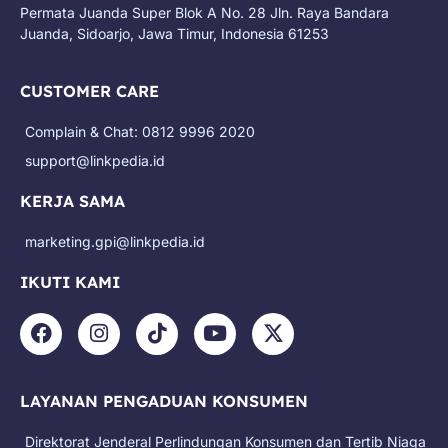
Permata Juanda Super Blok A No. 28 Jln. Raya Bandara
Juanda, Sidoarjo, Jawa Timur, Indonesia 61253
CUSTOMER CARE
Complain & Chat: 0812 9996 2020
support@linkpedia.id
KERJA SAMA
marketing.gpi@linkpedia.id
IKUTI KAMI
F
I
T
Y
X
a
n
i
o
-
c
s
k
u
t
e
t
t
t
w
LAYANAN PENGADUAN KONSUMEN
b
a
o
u
i
o
g
k
b
t
Direktorat Jenderal Perlindungan Konsumen dan Tertib Niaga