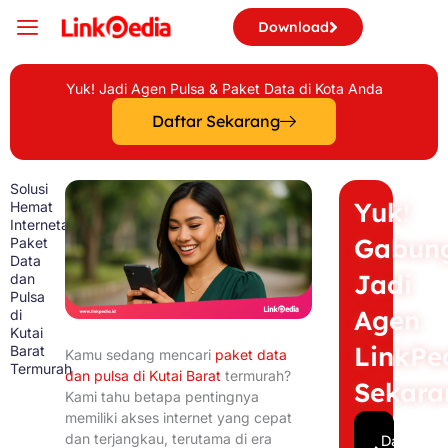
Skip
Download
to
content
Yuk! Jadi Agen Pulsa & Paket Data di Kota Anda
Daftar Sekarang
Solusi
Yuk!
Hemat
Internetan!
Gabun
Paket
Data
Jadi
dan
Pulsa
Agen
di
Kutai
LinkPe
Barat
Kamu sedang mencari
paket data
Termurah
dan pulsa di Kutai Barat
termurah?
Sekara
Kami tahu betapa pentingnya
memiliki akses internet yang cepat
dan terjangkau, terutama di era
Daftar