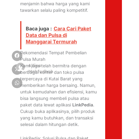
menjamin bahwa harga yang kami
tawarkan selalu paling kompetitif.
Baca juga :
Cara Cari Paket
Data dan Pulsa di
Manggarai Termurah
Rekomendasi Tempat Pembelian
Pulsa Murah
Alfina
Kami juga telah bermitra dengan
Mahfudhoh
berbagai konter dan toko pulsa
terpercaya di Kutai Barat yang
memberikan harga bersaing. Namun,
untuk kemudahan dan efisiensi, kamu
bisa langsung membeli pulsa atau
paket data lewat aplikasi
LinkPedia
.
Cukup buka aplikasinya, pilih produk
yang kamu butuhkan, dan transaksi
selesai dalam hitungan detik.
LinkPedia: Solusi Pulsa dan Paket