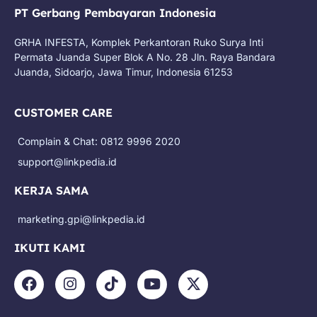
PT Gerbang Pembayaran Indonesia
GRHA INFESTA, Komplek Perkantoran Ruko Surya Inti
Permata Juanda Super Blok A No. 28 Jln. Raya Bandara
Juanda, Sidoarjo, Jawa Timur, Indonesia 61253
CUSTOMER CARE
Complain & Chat: 0812 9996 2020
support@linkpedia.id
KERJA SAMA
marketing.gpi@linkpedia.id
IKUTI KAMI
F
I
T
Y
X
a
n
i
o
-
c
s
k
u
t