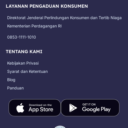
e
t
t
t
w
LAYANAN PENGADUAN KONSUMEN
b
a
o
u
i
o
g
k
b
t
Direktorat Jenderal Perlindungan Konsumen dan Tertib Niaga
o
r
e
t
k
a
e
Kementerian Perdagangan RI
m
r
0853-1111-1010
TENTANG KAMI
Kebijakan Privasi
Syarat dan Ketentuan
Blog
Panduan