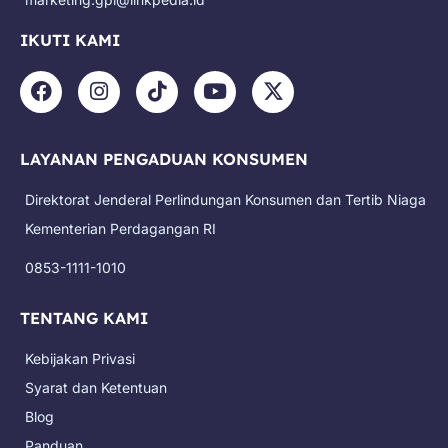
IKUTI KAMI
F
I
T
Y
X
a
n
i
o
-
c
s
k
u
t
e
t
t
t
w
LAYANAN PENGADUAN KONSUMEN
b
a
o
u
i
o
g
k
b
t
Direktorat Jenderal Perlindungan Konsumen dan Tertib Niaga
o
r
e
t
k
a
e
Kementerian Perdagangan RI
m
r
0853-1111-1010
TENTANG KAMI
Kebijakan Privasi
Syarat dan Ketentuan
Blog
Panduan