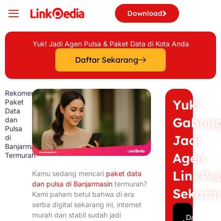
Skip
Download
to
content
Yuk! Jadi Agen Pulsa & Paket Data di Kota Anda
Daftar Sekarang
Rekomendasi
Yuk!
Paket
Data
Gabun
dan
Pulsa
Jadi
di
Banjarmasin
Agen
Termurah
LinkPe
Kamu sedang mencari
paket data
dan pulsa di Banjarmasin
termurah?
Sekara
Kami paham betul bahwa di era
serba digital sekarang ini, internet
murah dan stabil sudah jadi
Daftar