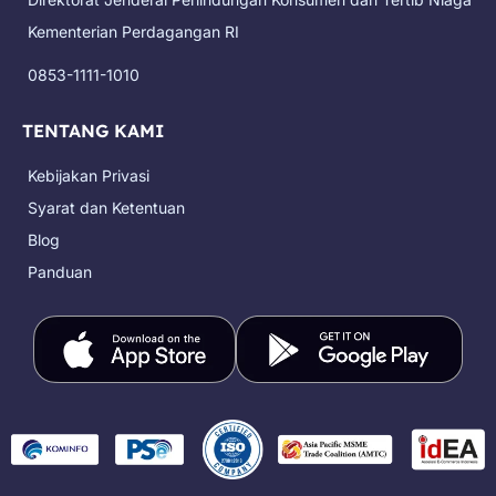
o
r
e
t
k
a
e
Kementerian Perdagangan RI
m
r
0853-1111-1010
TENTANG KAMI
Kebijakan Privasi
Syarat dan Ketentuan
Blog
Panduan