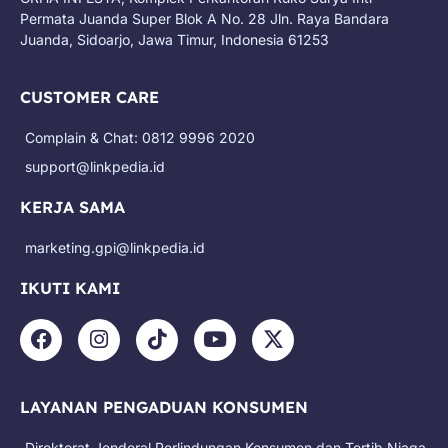
Permata Juanda Super Blok A No. 28 Jln. Raya Bandara
Juanda, Sidoarjo, Jawa Timur, Indonesia 61253
CUSTOMER CARE
Complain & Chat: 0812 9996 2020
support@linkpedia.id
KERJA SAMA
marketing.gpi@linkpedia.id
IKUTI KAMI
F
I
T
Y
X
a
n
i
o
-
c
s
k
u
t
e
t
t
t
w
LAYANAN PENGADUAN KONSUMEN
b
a
o
u
i
o
g
k
b
t
Direktorat Jenderal Perlindungan Konsumen dan Tertib Niaga