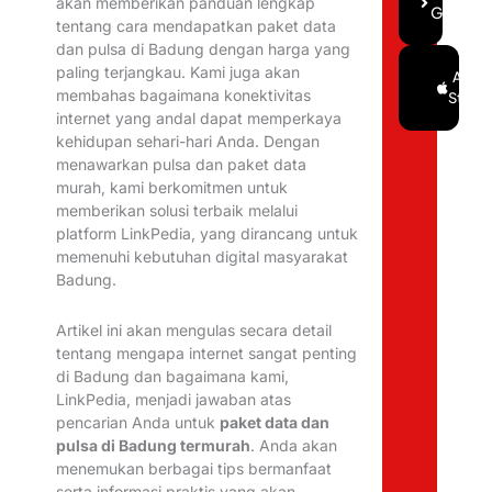
akan memberikan panduan lengkap
Gratis
tentang cara mendapatkan paket data
dan pulsa di Badung dengan harga yang
paling terjangkau. Kami juga akan
Google
App
membahas bagaimana konektivitas
Store
Play
internet yang andal dapat memperkaya
kehidupan sehari-hari Anda. Dengan
menawarkan pulsa dan paket data
murah, kami berkomitmen untuk
memberikan solusi terbaik melalui
platform LinkPedia, yang dirancang untuk
memenuhi kebutuhan digital masyarakat
Badung.
Artikel ini akan mengulas secara detail
tentang mengapa internet sangat penting
di Badung dan bagaimana kami,
LinkPedia, menjadi jawaban atas
pencarian Anda untuk
paket data dan
pulsa di Badung termurah
. Anda akan
menemukan berbagai tips bermanfaat
serta informasi praktis yang akan