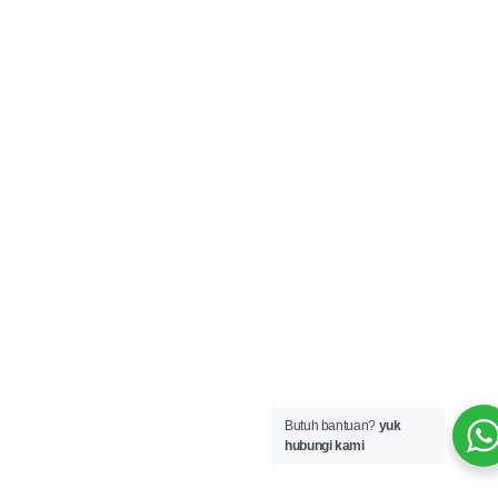
Butuh bantuan?
yuk
hubungi kami