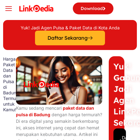
Skip
Download
to
content
Yuk! Jadi Agen Pulsa & Paket Data di Kota Anda
Daftar Sekarang
Harga
Yuk!
Paket
Data
Gabu
dan
Pulsa
Jadi
di
Badung
Agen
Termurah
untuk
Kamu sedang mencari
paket data dan
LinkP
Kamu!
pulsa di Badung
dengan harga termurah?
Sekar
Di era digital yang semakin berkembang
ini, akses internet yang cepat dan hemat
merupakan kebutuhan utama. Artikel ini
Daftar