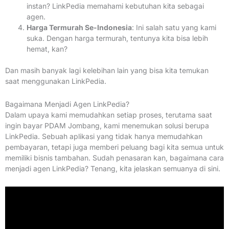
instan? LinkPedia memahami kebutuhan kita sebagai
agen.
Harga Termurah Se-Indonesia
: Ini salah satu yang kami
suka. Dengan harga termurah, tentunya kita bisa lebih
hemat, kan?
Dan masih banyak lagi kelebihan lain yang bisa kita temukan
saat menggunakan LinkPedia.
Bagaimana Menjadi Agen LinkPedia?
Dalam upaya kami memudahkan setiap proses, terutama saat
ingin bayar PDAM Jombang, kami menemukan solusi berupa
LinkPedia. Sebuah aplikasi yang tidak hanya memudahkan
pembayaran, tetapi juga memberi peluang bagi kita semua untuk
memiliki bisnis tambahan. Sudah penasaran kan, bagaimana cara
menjadi agen LinkPedia? Tenang, kita jelaskan semuanya di sini.