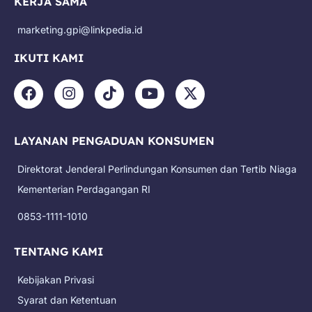
KERJA SAMA
marketing.gpi@linkpedia.id
IKUTI KAMI
F
I
T
Y
X
a
n
i
o
-
c
s
k
u
t
e
t
t
t
w
LAYANAN PENGADUAN KONSUMEN
b
a
o
u
i
o
g
k
b
t
Direktorat Jenderal Perlindungan Konsumen dan Tertib Niaga
o
r
e
t
k
a
e
Kementerian Perdagangan RI
m
r
0853-1111-1010
TENTANG KAMI
Kebijakan Privasi
Syarat dan Ketentuan