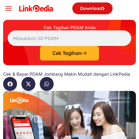
Skip
Download
to
content
Cek Tagihan PDAM Anda
Search
Cek Tagihan
Cek & Bayar PDAM Jombang Makin Mudah dengan LinkPedia