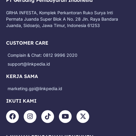
PT Gerbang Pembayaran Indonesia
GRHA INFESTA, Komplek Perkantoran Ruko Surya Inti
Permata Juanda Super Blok A No. 28 Jln. Raya Bandara
Juanda, Sidoarjo, Jawa Timur, Indonesia 61253
CUSTOMER CARE
Complain & Chat: 0812 9996 2020
support@linkpedia.id
KERJA SAMA
marketing.gpi@linkpedia.id
IKUTI KAMI
F
I
T
Y
X
a
n
i
o
-
c
s
k
u
t
e
t
t
t
w