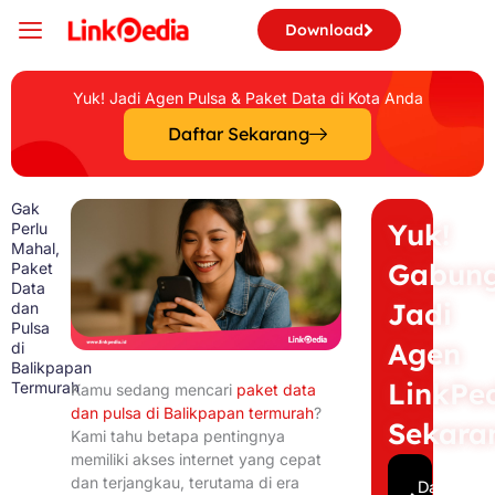
Skip
Download
to
content
Yuk! Jadi Agen Pulsa & Paket Data di Kota Anda
Daftar Sekarang
Gak
Yuk!
Perlu
Mahal,
Gabun
Paket
Data
Jadi
dan
Pulsa
Agen
di
Balikpapan
LinkPe
Termurah
Kamu sedang mencari
paket data
dan pulsa di Balikpapan termurah
?
Sekara
Kami tahu betapa pentingnya
memiliki akses internet yang cepat
dan terjangkau, terutama di era
Daftar