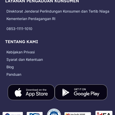
LAYANAN PENGADUAN KONSUMEN
b
a
o
u
i
o
g
k
b
t
Direktorat Jenderal Perlindungan Konsumen dan Tertib Niaga
o
r
e
t
k
a
e
Kementerian Perdagangan RI
m
r
0853-1111-1010
TENTANG KAMI
Kebijakan Privasi
Syarat dan Ketentuan
Blog
Panduan