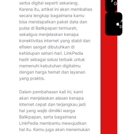
serba digital seperti sekarang.
Gratis
Karena itu, artikel ini akan membahas
secara lengkap bagaimana kamu
Google
App
bisa mendapatkan paket data dan
Play
Store
pulsa di Balikpapan termurah,
sekaligus menjelaskan kenapa
konektivitas internet yang stabil dan
efisien sangat dibutuhkan di
kehidupan sehari-hari. LinkPedia
hadir sebagai solusi terbaik untuk
memenuhi kebutuhan digitalmu
dengan harga hemat dan layanan
yang praktis.
Dalam pembahasan kali ini, kami
akan menjelaskan alasan kenapa
internet cepat dan terjangkau jadi
hal yang wajib dimiliki warga
Balikpapan, serta bagaimana
LinkPedia membantu mewujudkan
hal itu. Kamu juga akan menemukan