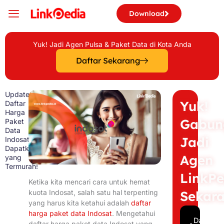
Skip
Download
to
content
Yuk! Jadi Agen Pulsa & Paket Data di Kota Anda
Daftar Sekarang
Update
Yuk!
Daftar
Harga
Gabun
Paket
Data
Jadi
Indosat,
Dapatkan
Agen
yang
Termurah!
LinkPe
Ketika kita mencari cara untuk hemat
Sekar
kuota Indosat, salah satu hal terpenting
yang harus kita ketahui adalah
daftar
harga paket data Indosat
. Mengetahui
Daftar
daftar harga paket data Indosat yang