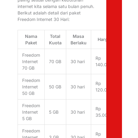
internet kita selama satu bulan penuh.
Berikut adalah detail dari paket
Freedom Internet 30 Hari:
Nama
Total
Masa
Harga
Paket
Kuota
Berlaku
Freedom
Rp
Internet
70 GB
30 hari
140.000
70 GB
Freedom
Rp
Internet
50 GB
30 hari
120.000
50 GB
Freedom
Rp
Internet
5 GB
30 hari
35.000
5 GB
Freedom
Rp
Internet
3 GB
30 hari