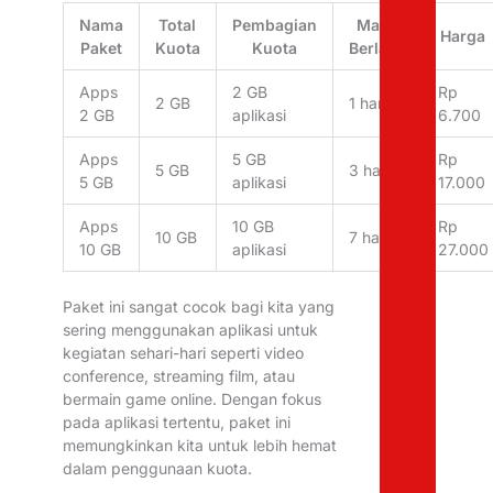
Nama
Total
Pembagian
Masa
Harga
Paket
Kuota
Kuota
Berlaku
Apps
2 GB
Rp
2 GB
1 hari
2 GB
aplikasi
6.700
Apps
5 GB
Rp
5 GB
3 hari
5 GB
aplikasi
17.000
Apps
10 GB
Rp
10 GB
7 hari
10 GB
aplikasi
27.000
Paket ini sangat cocok bagi kita yang
sering menggunakan aplikasi untuk
kegiatan sehari-hari seperti video
conference, streaming film, atau
bermain game online. Dengan fokus
pada aplikasi tertentu, paket ini
memungkinkan kita untuk lebih hemat
dalam penggunaan kuota.