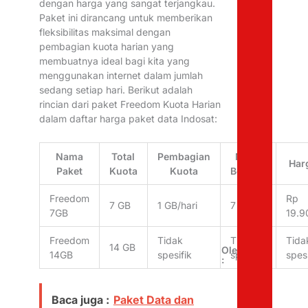
dengan harga yang sangat terjangkau.
Paket ini dirancang untuk memberikan
fleksibilitas maksimal dengan
pembagian kuota harian yang
membuatnya ideal bagi kita yang
menggunakan internet dalam jumlah
sedang setiap hari. Berikut adalah
rincian dari paket Freedom Kuota Harian
dalam daftar harga paket data Indosat:
Nama
Total
Pembagian
Masa
Har
Paket
Kuota
Kuota
Berlaku
Freedom
Rp
7 GB
1 GB/hari
7 hari
7GB
19.9
Freedom
Tidak
Tidak
Tida
14 GB
Oleh
14GB
spesifik
spesifik
spesi
:
Baca juga :
Paket Data dan