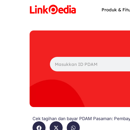
Skip
to
Produk & Fit
content
Search
Cek tagihan dan bayar PDAM Pasaman: Pembaya