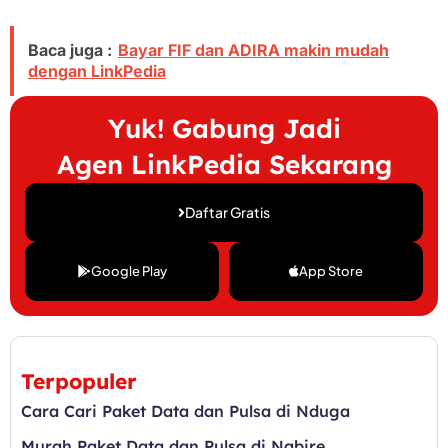
Baca juga :
Bayar FIF dan ADIRA makin mudah
dengan LinkPedia
Yuk! Gabung Jadi
Agen LinkPedia Sekarang
Daftar Gratis
Google Play
App Store
Terpopuler
Cara Cari Paket Data dan Pulsa di Nduga
Murah Paket Data dan Pulsa di Nabire