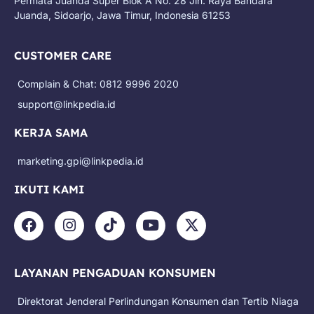
Permata Juanda Super Blok A No. 28 Jln. Raya Bandara
Juanda, Sidoarjo, Jawa Timur, Indonesia 61253
CUSTOMER CARE
Complain & Chat: 0812 9996 2020
support@linkpedia.id
KERJA SAMA
marketing.gpi@linkpedia.id
IKUTI KAMI
F
I
T
Y
X
a
n
i
o
-
c
s
k
u
t
e
t
t
t
w
LAYANAN PENGADUAN KONSUMEN
b
a
o
u
i
o
g
k
b
t
Direktorat Jenderal Perlindungan Konsumen dan Tertib Niaga
o
r
e
t