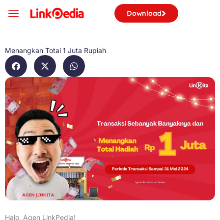
Skip
Download
to
content
Menangkan Total 1 Juta Rupiah
Halo, Agen LinkPedia!