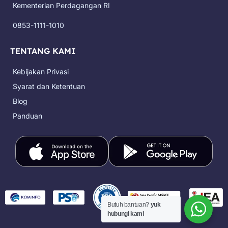
k
a
e
Kementerian Perdagangan RI
m
r
0853-1111-1010
TENTANG KAMI
Kebijakan Privasi
Syarat dan Ketentuan
Blog
Panduan
Butuh bantuan?
yuk
hubungi kami