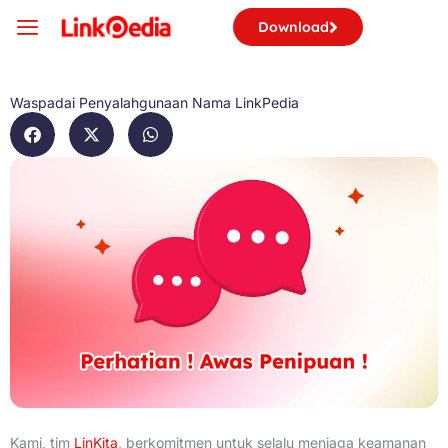
Skip
Download
to
content
Waspadai Penyalahgunaan Nama LinkPedia
Kami, tim
LinKita
, berkomitmen untuk selalu menjaga keamanan