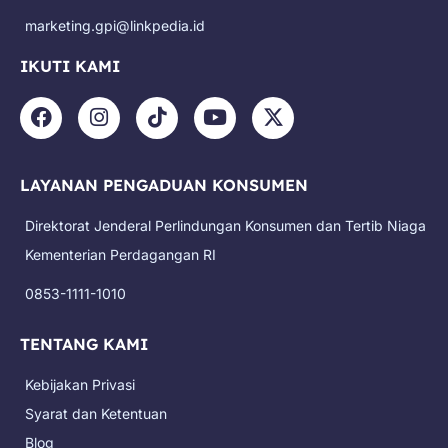
marketing.gpi@linkpedia.id
IKUTI KAMI
F
I
T
Y
X
a
n
i
o
-
c
s
k
u
t
e
t
t
t
w
LAYANAN PENGADUAN KONSUMEN
b
a
o
u
i
o
g
k
b
t
Direktorat Jenderal Perlindungan Konsumen dan Tertib Niaga
o
r
e
t
k
a
e
Kementerian Perdagangan RI
m
r
0853-1111-1010
TENTANG KAMI
Kebijakan Privasi
Syarat dan Ketentuan
Blog