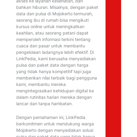
akses ke layanan kesehatan, dan
bahkan hiburan. Misalnya, dengan paket
data dan pulsa di Mojokerto termurah,
seorang ibu di rumah bisa mengikuti
kursus online untuk meningkatkan
keahlian, atau seorang petani dapat
memperoleh informasi terkini tentang
cuaca dan pasar untuk membantu
pengelolaan ladangnya lebih efektif. Di
LinkPedia, kami berusaha menyediakan
pulsa dan paket data dengan harga
yang tidak hanya kompetitif tapi juga
memberikan nilai terbaik bagi pengguna
kami, membantu mereka
mengintegrasikan kehidupan digital ke
dalam rutinitas harian mereka dengan
lancar dan tanpa hambatan.
Dengan pemahaman ini, LinkPedia
berkomitmen untuk mendukung warga
Mojokerto dengan menyediakan solusi
pulsa dan paket data yang tidak hanya