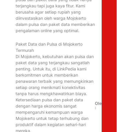
terjangkau tapi juga kaya fitur. Kami
berusaha agar setiap rupiah yang
diinvestasikan oleh warga Mojokerto
dalam pulsa dan paket data memberikan
pengalaman online yang optimal.
Paket Data dan Pulsa di Mojokerto
Termurah
Di Mojokerto, kebutuhan akan pulsa dan
paket data yang terjangkau sangatlah
penting. Untuk itu, di LinkPedia kami
berkomitmen untuk memberikan
penawaran terbaik yang memungkinkan
setiap orang menikmati konektivitas
tanpa harus mengkhawatirkan biaya.
Ketersediaan pulsa dan paket data
Oleh
dengan harga ekonomis sangat
:
mempengaruhi kemampuan warga
Mojokerto untuk tetap terhubung dan
produktif dalam kegiatan sehari-hari
mereka.