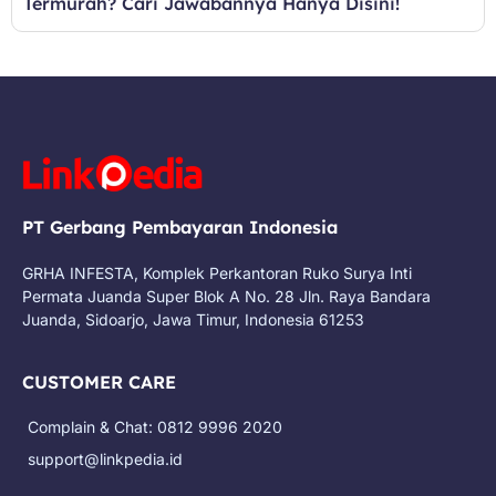
Termurah? Cari Jawabannya Hanya Disini!
PT Gerbang Pembayaran Indonesia
GRHA INFESTA, Komplek Perkantoran Ruko Surya Inti
Permata Juanda Super Blok A No. 28 Jln. Raya Bandara
Juanda, Sidoarjo, Jawa Timur, Indonesia 61253
CUSTOMER CARE
Complain & Chat: 0812 9996 2020
support@linkpedia.id