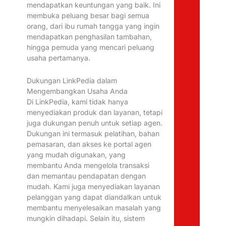
mendapatkan keuntungan yang baik. Ini
membuka peluang besar bagi semua
orang, dari ibu rumah tangga yang ingin
mendapatkan penghasilan tambahan,
hingga pemuda yang mencari peluang
usaha pertamanya.
Dukungan LinkPedia dalam
Mengembangkan Usaha Anda
Di LinkPedia, kami tidak hanya
menyediakan produk dan layanan, tetapi
juga dukungan penuh untuk setiap agen.
Dukungan ini termasuk pelatihan, bahan
pemasaran, dan akses ke portal agen
yang mudah digunakan, yang
membantu Anda mengelola transaksi
dan memantau pendapatan dengan
mudah. Kami juga menyediakan layanan
pelanggan yang dapat diandalkan untuk
membantu menyelesaikan masalah yang
mungkin dihadapi. Selain itu, sistem