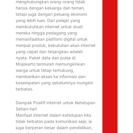
menghubungkan orang-orang tidak
hanya dengan keluarga dan teman,
tetapi juga dengan peluang ekonomi
yang lebih luas. Dari pelajar yang
membutuhkan internet untuk studi
mereka hingga pedagang yang
memanfaatkan platform digital untuk
menjual produk, kebutuhan akan internet
yang cepat dan terjangkau adalah
nyata. Paket data dan pulsa di
Mojokerto termurah memungkinkan
warga untuk tetap terhubung,
memberikan akses ke informasi dan
kesempatan yang sebelumnya mungkin
terbatas.
Dampak Positif Internet untuk Kehidupan
Sehari-hari
Manfaat internet dalam kehidupan kita
tidak terbatas pada komunikasi saja; ia
juga berperan besar dalam pendidikan,