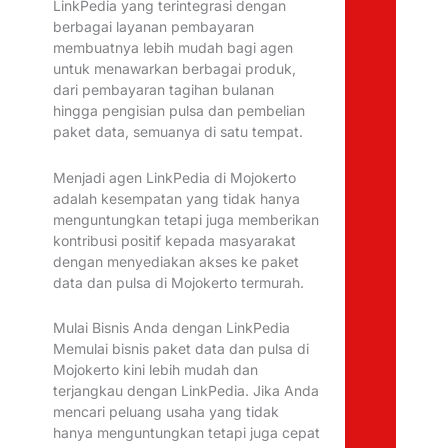
LinkPedia yang terintegrasi dengan
berbagai layanan pembayaran
membuatnya lebih mudah bagi agen
untuk menawarkan berbagai produk,
dari pembayaran tagihan bulanan
hingga pengisian pulsa dan pembelian
paket data, semuanya di satu tempat.
Menjadi agen LinkPedia di Mojokerto
adalah kesempatan yang tidak hanya
menguntungkan tetapi juga memberikan
kontribusi positif kepada masyarakat
dengan menyediakan akses ke paket
data dan pulsa di Mojokerto termurah.
Mulai Bisnis Anda dengan LinkPedia
Memulai bisnis paket data dan pulsa di
Mojokerto kini lebih mudah dan
terjangkau dengan LinkPedia. Jika Anda
mencari peluang usaha yang tidak
hanya menguntungkan tetapi juga cepat