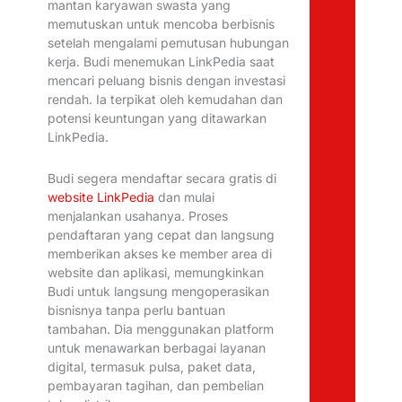
mantan karyawan swasta yang
memutuskan untuk mencoba berbisnis
setelah mengalami pemutusan hubungan
kerja. Budi menemukan LinkPedia saat
mencari peluang bisnis dengan investasi
rendah. Ia terpikat oleh kemudahan dan
potensi keuntungan yang ditawarkan
LinkPedia.
Budi segera mendaftar secara gratis di
website LinkPedia
dan mulai
menjalankan usahanya. Proses
pendaftaran yang cepat dan langsung
memberikan akses ke member area di
website dan aplikasi, memungkinkan
Budi untuk langsung mengoperasikan
bisnisnya tanpa perlu bantuan
tambahan. Dia menggunakan platform
untuk menawarkan berbagai layanan
digital, termasuk pulsa, paket data,
pembayaran tagihan, dan pembelian