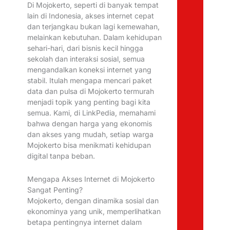
Di Mojokerto, seperti di banyak tempat
lain di Indonesia, akses internet cepat
dan terjangkau bukan lagi kemewahan,
melainkan kebutuhan. Dalam kehidupan
sehari-hari, dari bisnis kecil hingga
sekolah dan interaksi sosial, semua
mengandalkan koneksi internet yang
stabil. Itulah mengapa mencari paket
data dan pulsa di Mojokerto termurah
menjadi topik yang penting bagi kita
semua. Kami, di LinkPedia, memahami
bahwa dengan harga yang ekonomis
dan akses yang mudah, setiap warga
Mojokerto bisa menikmati kehidupan
digital tanpa beban.
Mengapa Akses Internet di Mojokerto
Sangat Penting?
Mojokerto, dengan dinamika sosial dan
ekonominya yang unik, memperlihatkan
betapa pentingnya internet dalam