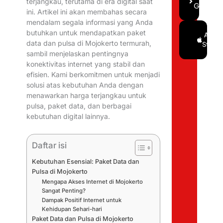
terjangkau, terutama di era digital saat
Gratis
ini. Artikel ini akan membahas secara
mendalam segala informasi yang Anda
butuhkan untuk mendapatkan paket
Google
App
data dan pulsa di Mojokerto termurah,
Play
Store
sambil menjelaskan pentingnya
konektivitas internet yang stabil dan
efisien. Kami berkomitmen untuk menjadi
solusi atas kebutuhan Anda dengan
menawarkan harga terjangkau untuk
pulsa, paket data, dan berbagai
kebutuhan digital lainnya.
Daftar isi
Kebutuhan Esensial: Paket Data dan
Pulsa di Mojokerto
Mengapa Akses Internet di Mojokerto
Sangat Penting?
Dampak Positif Internet untuk
Kehidupan Sehari-hari
Paket Data dan Pulsa di Mojokerto