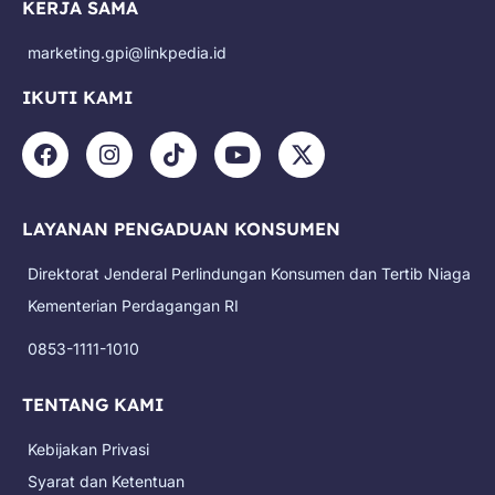
KERJA SAMA
marketing.gpi@linkpedia.id
IKUTI KAMI
F
I
T
Y
X
a
n
i
o
-
c
s
k
u
t
e
t
t
t
w
LAYANAN PENGADUAN KONSUMEN
b
a
o
u
i
o
g
k
b
t
Direktorat Jenderal Perlindungan Konsumen dan Tertib Niaga
o
r
e
t
k
a
e
Kementerian Perdagangan RI
m
r
0853-1111-1010
TENTANG KAMI
Kebijakan Privasi
Syarat dan Ketentuan