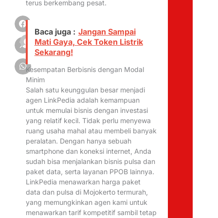
terus berkembang pesat.
Baca juga :
Jangan Sampai
Alfina
Mati Gaya, Cek Token Listrik
Mahfudhoh
Sekarang!
Kesempatan Berbisnis dengan Modal
Minim
Salah satu keunggulan besar menjadi
agen LinkPedia adalah kemampuan
untuk memulai bisnis dengan investasi
yang relatif kecil. Tidak perlu menyewa
ruang usaha mahal atau membeli banyak
peralatan. Dengan hanya sebuah
smartphone dan koneksi internet, Anda
sudah bisa menjalankan bisnis pulsa dan
paket data, serta layanan PPOB lainnya.
LinkPedia menawarkan harga paket
data dan pulsa di Mojokerto termurah,
yang memungkinkan agen kami untuk
menawarkan tarif kompetitif sambil tetap