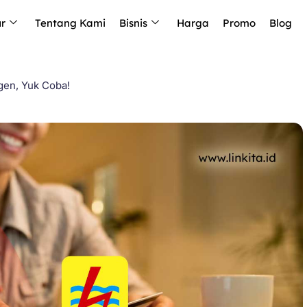
ur
Tentang Kami
Bisnis
Harga
Promo
Blog
gen, Yuk Coba!