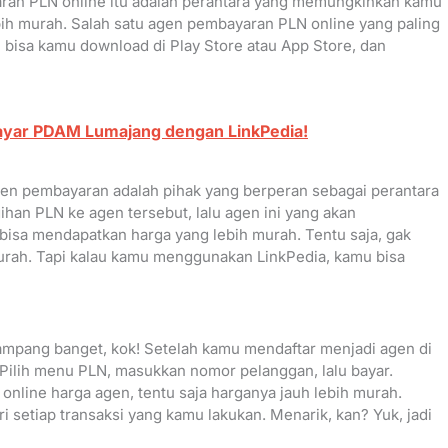
ran PLN online itu adalah perantara yang memungkinkan kamu
ih murah. Salah satu agen pembayaran PLN online yang paling
i bisa kamu download di Play Store atau App Store, dan
ayar PDAM Lumajang dengan LinkPedia!
gen pembayaran adalah pihak yang berperan sebagai perantara
han PLN ke agen tersebut, lalu agen ini yang akan
sa mendapatkan harga yang lebih murah. Tentu saja, gak
ah. Tapi kalau kamu menggunakan LinkPedia, kamu bisa
ampang banget, kok! Setelah kamu mendaftar menjadi agen di
 Pilih menu PLN, masukkan nomor pelanggan, lalu bayar.
online harga agen, tentu saja harganya jauh lebih murah.
 setiap transaksi yang kamu lakukan. Menarik, kan? Yuk, jadi