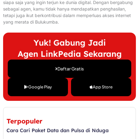
siapa saja yang ingin terjun ke dunia digital. Dengan bergabung
sebagai agen, kamu tidak hanya mendapatkan penghasilan,
tetapi juga ikut berkontribusi dalam memperluas akses internet
yang merata di Bulukumba.
Yuk! Gabung Jadi
Agen LinkPedia Sekarang
Daftar Gratis
Google Play
App Store
Terpopuler
Cara Cari Paket Data dan Pulsa di Nduga