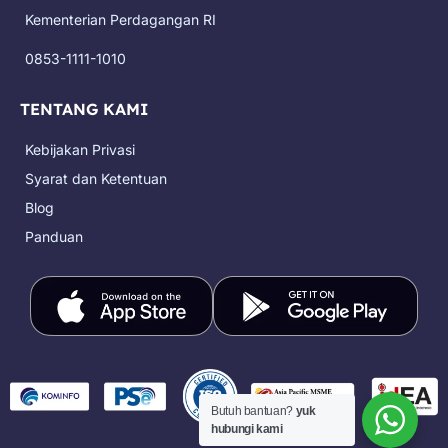
k
a
e
Kementerian Perdagangan RI
m
r
0853-1111-1010
TENTANG KAMI
Kebijakan Privasi
Syarat dan Ketentuan
Blog
Panduan
Butuh bantuan?
yuk
hubungi kami