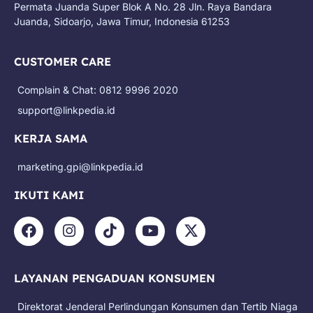
Permata Juanda Super Blok A No. 28 Jln. Raya Bandara
Juanda, Sidoarjo, Jawa Timur, Indonesia 61253
CUSTOMER CARE
Complain & Chat: 0812 9996 2020
support@linkpedia.id
KERJA SAMA
marketing.gpi@linkpedia.id
IKUTI KAMI
F
I
T
Y
X
a
n
i
o
-
c
s
k
u
t
e
t
t
t
w
LAYANAN PENGADUAN KONSUMEN
b
a
o
u
i
o
g
k
b
t
Direktorat Jenderal Perlindungan Konsumen dan Tertib Niaga
o
r
e
t