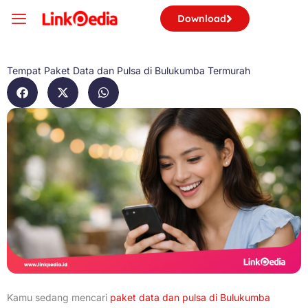
Skip
Download
to
content
Tempat Paket Data dan Pulsa di Bulukumba Termurah
Kamu sedang mencari
paket data dan pulsa di Bulukumba