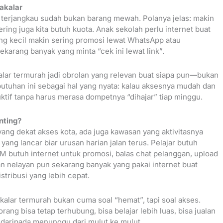
Takalar
g terjangkau sudah bukan barang mewah. Polanya jelas: makin
ering juga kita butuh kuota. Anak sekolah perlu internet buat
ng kecil makin sering promosi lewat WhatsApp atau
ekarang banyak yang minta “cek ini lewat link”.
kalar termurah jadi obrolan yang relevan buat siapa pun—bukan
utuhan ini sebagai hal yang nyata: kalau aksesnya mudah dan
ktif tanpa harus merasa dompetnya “dihajar” tiap minggu.
nting?
yang dekat akses kota, ada juga kawasan yang aktivitasnya
ng lancar biar urusan harian jalan terus. Pelajar butuh
KM butuh internet untuk promosi, balas chat pelanggan, upload
an nelayan pun sekarang banyak yang pakai internet buat
istribusi yang lebih cepat.
Takalar termurah bukan cuma soal “hemat”, tapi soal akses.
rang bisa tetap terhubung, bisa belajar lebih luas, bisa jualan
at daripada menunggu dari mulut ke mulut.