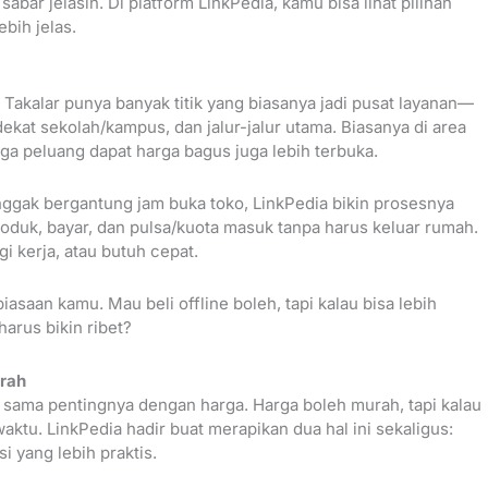
abar jelasin. Di platform LinkPedia, kamu bisa lihat pilihan
bih jelas.
 Takalar punya banyak titik yang biasanya jadi pusat layanan—
 dekat sekolah/kampus, dan jalur-jalur utama. Biasanya di area
ngga peluang dapat harga bagus juga lebih terbuka.
 nggak bergantung jam buka toko, LinkPedia bikin prosesnya
produk, bayar, dan pulsa/kuota masuk tanpa harus keluar rumah.
gi kerja, atau butuh cepat.
iasaan kamu. Mau beli offline boleh, tapi kalau bisa lebih
harus bikin ribet?
urah
tu sama pentingnya dengan harga. Harga boleh murah, tapi kalau
aktu. LinkPedia hadir buat merapikan dua hal ini sekaligus:
i yang lebih praktis.