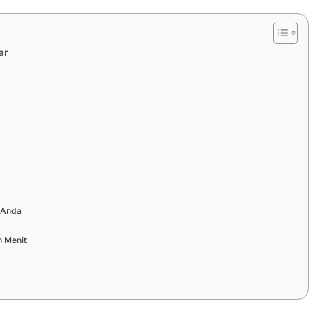
ar
i
 Anda
n Menit