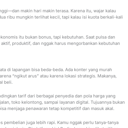
inggi—dan makin hari makin terasa. Karena itu, wajar kalau
 ribu mungkin terlihat kecil, tapi kalau isi kuota berkali-kali
ekonomis itu bukan bonus, tapi kebutuhan. Saat pulsa dan
ap aktif, produktif, dan nggak harus mengorbankan kebutuhan
data di lapangan bisa beda-beda. Ada konter yang murah
rena “ngikut arus” atau karena lokasi strategis. Makanya,
l beli.
ingkan tarif dari berbagai penyedia dan pola harga yang
alan, toko kelontong, sampai layanan digital. Tujuannya bukan
bisa menjaga penawaran tetap kompetitif dan masuk akal.
ses pembelian juga lebih rapi. Kamu nggak perlu tanya-tanya