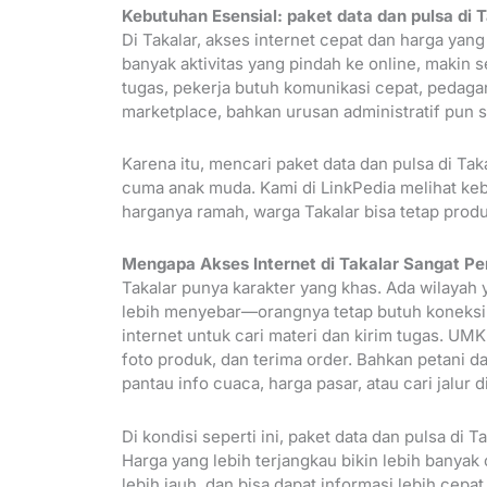
Kebutuhan Esensial: paket data dan pulsa di 
Di Takalar, akses internet cepat dan harga yan
banyak aktivitas yang pindah ke online, makin s
tugas, pekerja butuh komunikasi cepat, pedaga
marketplace, bahkan urusan administratif pun s
Karena itu, mencari paket data dan pulsa di Ta
cuma anak muda. Kami di LinkPedia melihat keb
harganya ramah, warga Takalar bisa tetap produ
Mengapa Akses Internet di Takalar Sangat Pe
Takalar punya karakter yang khas. Ada wilayah 
lebih menyebar—orangnya tetap butuh koneksi ya
internet untuk cari materi dan kirim tugas. UM
foto produk, dan terima order. Bahkan petani d
pantau info cuaca, harga pasar, atau cari jalur d
Di kondisi seperti ini, paket data dan pulsa di 
Harga yang lebih terjangkau bikin lebih banyak o
lebih jauh, dan bisa dapat informasi lebih cep