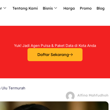
ur
Tentang Kami
Bisnis
Harga
Promo
Blog
Yuk! Jadi Agen Pulsa & Paket Data di Kota Anda
Daftar Sekarang
m Ulu Termurah
Alfina Mahfudhoh