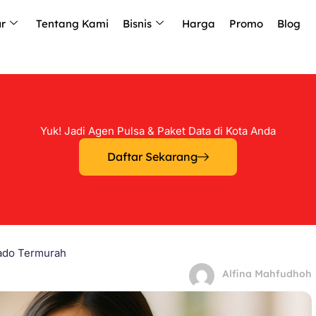
ur
Tentang Kami
Bisnis
Harga
Promo
Blog
Yuk! Jadi Agen Pulsa & Paket Data di Kota Anda
Daftar Sekarang
nado Termurah
Alfina Mahfudhoh