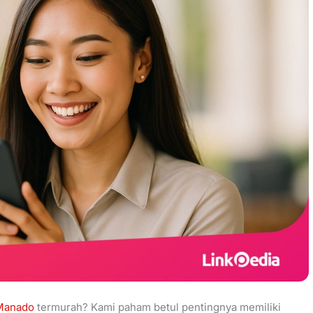
 Manado
termurah? Kami paham betul pentingnya memiliki