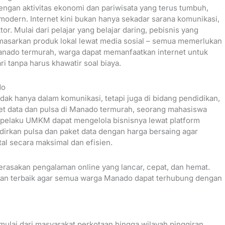
engan aktivitas ekonomi dan pariwisata yang terus tumbuh,
odern. Internet kini bukan hanya sekadar sarana komunikasi,
r. Mulai dari pelajar yang belajar daring, pebisnis yang
masarkan produk lokal lewat media sosial – semua memerlukan
Manado termurah, warga dapat memanfaatkan internet untuk
 tanpa harus khawatir soal biaya.
do
idak hanya dalam komunikasi, tetapi juga di bidang pendidikan,
et data dan pulsa di Manado termurah, seorang mahasiswa
au pelaku UMKM dapat mengelola bisnisnya lewat platform
dirkan pulsa dan paket data dengan harga bersaing agar
al secara maksimal dan efisien.
erasakan pengalaman online yang lancar, cepat, dan hemat.
nan terbaik agar semua warga Manado dapat terhubung dengan
ulai dari masyarakat perkotaan hingga wilayah pinggiran.