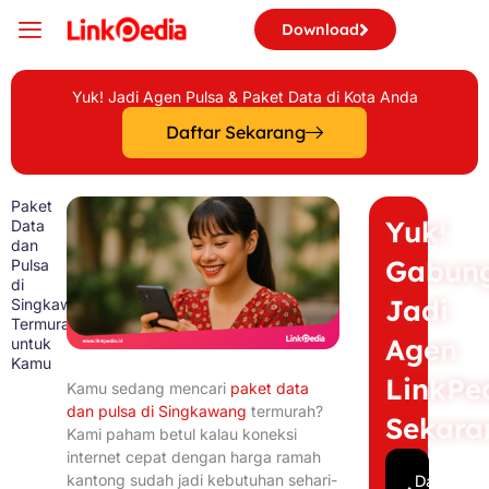
Skip
Download
to
content
Yuk! Jadi Agen Pulsa & Paket Data di Kota Anda
Daftar Sekarang
Paket
Yuk!
Data
dan
Gabun
Pulsa
di
Jadi
Singkawang
Termurah
Agen
untuk
Kamu
LinkPe
Kamu sedang mencari
paket data
dan pulsa di Singkawang
termurah?
Sekara
Kami paham betul kalau koneksi
internet cepat dengan harga ramah
kantong sudah jadi kebutuhan sehari-
Daftar