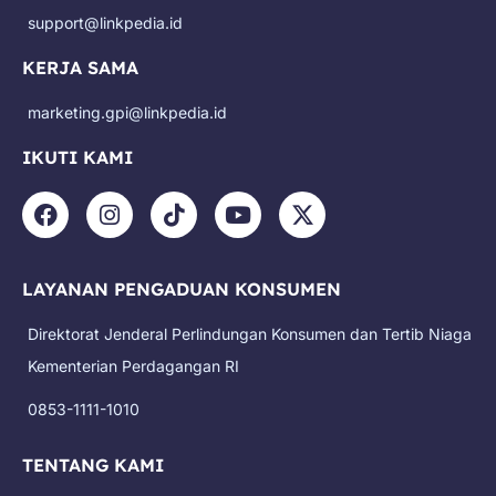
support@linkpedia.id
KERJA SAMA
marketing.gpi@linkpedia.id
IKUTI KAMI
F
I
T
Y
X
a
n
i
o
-
c
s
k
u
t
e
t
t
t
w
LAYANAN PENGADUAN KONSUMEN
b
a
o
u
i
o
g
k
b
t
Direktorat Jenderal Perlindungan Konsumen dan Tertib Niaga
o
r
e
t
k
a
e
Kementerian Perdagangan RI
m
r
0853-1111-1010
TENTANG KAMI