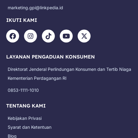
marketing.gpi@linkpedia.id
IKUTI KAMI
F
I
T
Y
X
a
n
i
o
-
c
s
k
u
t
e
t
t
t
w
LAYANAN PENGADUAN KONSUMEN
b
a
o
u
i
o
g
k
b
t
Direktorat Jenderal Perlindungan Konsumen dan Tertib Niaga
o
r
e
t
k
a
e
Kementerian Perdagangan RI
m
r
0853-1111-1010
TENTANG KAMI
Kebijakan Privasi
Syarat dan Ketentuan
Blog