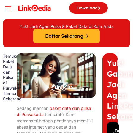
Skip
Download
to
content
Yuk! Jadi Agen Pulsa & Paket Data di Kota Anda
Daftar Sekarang
Temukan
Yuk!
Paket
Data
Gabun
dan
Pulsa
Jadi
di
Purwakarta
Agen
Termurah
Sekarang
LinkPe
Sedang mencari
paket data dan pulsa
Sekar
di Purwakarta
termurah? Kami
memahami betapa pentingnya memiliki
akses internet yang cepat dan
Daftar