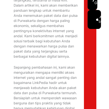
terjangkau, terutama di masa kini.
Gratis
Dalam artikel ini, kami akan memberikan
panduan lengkap untuk membantu
Anda menemukan paket data dan pulsa
Google
App
di Purwakarta dengan harga paling
Play
Store
ekonomis, sekaligus membahas
pentingnya konektivitas internet yang
andal. Kami berkomitmen untuk menjadi
solusi terbaik bagi kebutuhan Anda
dengan menawarkan harga pulsa dan
paket data yang terjangkau serta
berbagai kebutuhan digital lainnya.
Sepanjang pembahasan ini, kami akan
menguraikan mengapa memiliki akses
internet yang andal sangat penting dan
bagaimana LinkPedia hadir untuk
menjawab kebutuhan Anda akan paket
data dan pulsa di Purwakarta termurah.
Bersiaplah untuk memperoleh wawasan
berguna dan tips praktis yang tidak
hanya memudahkan kehidupan digital