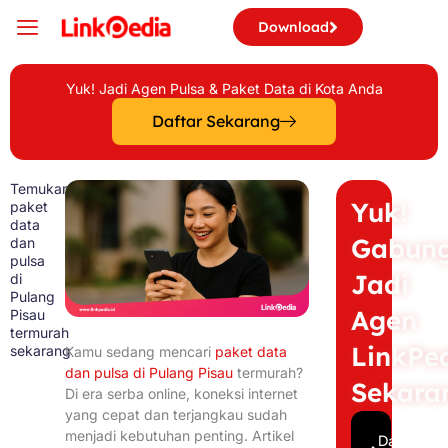
Skip
Download
to
content
Yuk! Jadi Agen Pulsa & Paket Data di Kota Anda
Daftar Sekarang
Temukan
Yuk!
paket
data
Gabun
dan
pulsa
Jadi
di
Pulang
Agen
Pisau
termurah
LinkPe
sekarang
Kamu sedang mencari
paket data
dan pulsa di Pulang Pisau
termurah?
Sekara
Di era serba online, koneksi internet
yang cepat dan terjangkau sudah
menjadi kebutuhan penting. Artikel
Daftar