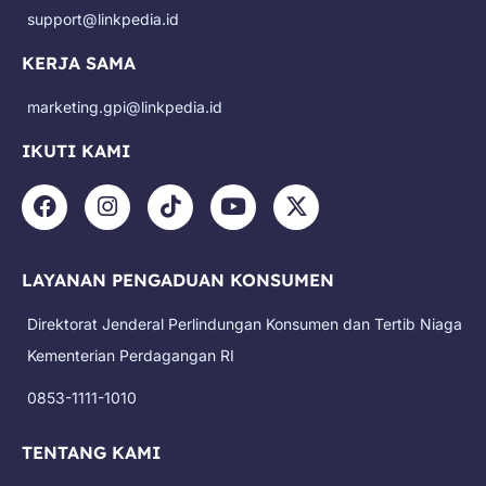
support@linkpedia.id
KERJA SAMA
marketing.gpi@linkpedia.id
IKUTI KAMI
F
I
T
Y
X
a
n
i
o
-
c
s
k
u
t
e
t
t
t
w
LAYANAN PENGADUAN KONSUMEN
b
a
o
u
i
o
g
k
b
t
Direktorat Jenderal Perlindungan Konsumen dan Tertib Niaga
o
r
e
t
k
a
e
Kementerian Perdagangan RI
m
r
0853-1111-1010
TENTANG KAMI