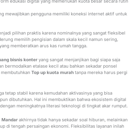
orm edukasi digital yang memerlukan kuota besar secara rutin
ng mewajibkan pengguna memiliki koneksi internet aktif untuk
enjadi pilihan praktis karena nominalnya yang sangat fleksibel
erung memilih pengisian dalam skala kecil namun sering,
 yang memberatkan arus kas rumah tangga.
uang bisnis konter
yang sangat menjanjikan bagi siapa saja
n bermodalkan etalase kecil atau bahkan sekadar ponsel
ang membutuhkan
Top up kuota murah
tanpa mereka harus pergi
ga tetap stabil karena kemudahan aktivasinya yang bisa
pun dibutuhkan. Hal ini membuktikan bahwa ekosistem digital
dengan meningkatnya literasi teknologi di tingkat akar rumput.
t Mandar
akhirnya tidak hanya sekadar soal hiburan, melainkan
up di tengah persaingan ekonomi. Fleksibilitas layanan inilah