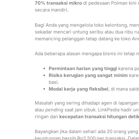
70% transaksi mikro
di pedesaan Polman kini 
secara mandiri.
Bagi Anda yang mengelola toko kelontong, men
sekadar mencari untung seribu atau dua ribu rup
memancing pelanggan tetap datang ke toko And
Ada beberapa alasan mengapa bisnis ini tetap 
Permintaan harian yang tinggi
karena pak
Risiko kerugian yang sangat minim
karen
basi.
Modal kerja yang fleksibel
, di mana sal
Masalah yang sering dihadapi agen di lapangan
atau
pending
saat jam sibuk. LinkPedia hadir u
ringan dan
kecepatan transaksi hitungan deti
Bayangkan jika dalam sehari ada 20 orang yang
keuntungan bersih Rp2.500 per transaksi. Dal