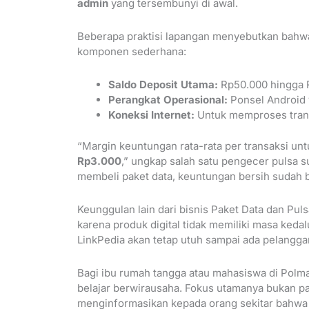
admin
yang tersembunyi di awal.
Beberapa praktisi lapangan menyebutkan bahwa 
komponen sederhana:
Saldo Deposit Utama:
Rp50.000 hingga R
Perangkat Operasional:
Ponsel Android y
Koneksi Internet:
Untuk memproses transa
“Margin keuntungan rata-rata per transaksi unt
Rp3.000
,” ungkap salah satu pengecer pulsa 
membeli paket data, keuntungan bersih sudah 
Keunggulan lain dari bisnis Paket Data dan Pul
karena produk digital tidak memiliki masa ked
LinkPedia akan tetap utuh sampai ada pelangg
Bagi ibu rumah tangga atau mahasiswa di Polma
belajar berwirausaha. Fokus utamanya bukan p
menginformasikan kepada orang sekitar bahwa 