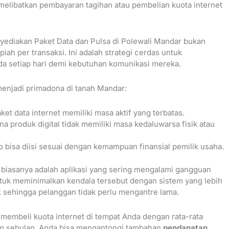
melibatkan pembayaran tagihan atau pembelian kuota internet
yediakan Paket Data dan Pulsa di Polewali Mandar bukan
iah per transaksi. Ini adalah strategi cerdas untuk
a setiap hari demi kebutuhan komunikasi mereka.
menjadi primadona di tanah Mandar:
et data internet memiliki masa aktif yang terbatas.
a produk digital tidak memiliki masa kedaluwarsa fisik atau
do bisa diisi sesuai dengan kemampuan finansial pemilik usaha.
 biasanya adalah aplikasi yang sering mengalami gangguan
ntuk meminimalkan kendala tersebut dengan sistem yang lebih
k
sehingga pelanggan tidak perlu mengantre lama.
 membeli kuota internet di tempat Anda dengan rata-rata
am sebulan, Anda bisa mengantongi tambahan
pendapatan