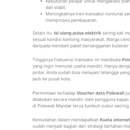
Kebutuhan pelajar untuk mengakses platf
dan stabil.
Meningkatnya tren transaksi nontunai ya
memproses pembayaran.
Selain itu,
Isi ulang pulsa elektrik
sering kali m
sesuai kondisi kantong masyarakat. Warga cend
daripada membeli paket berlangganan bulanan
Tingginya frekuensi transaksi ini membuka
Pel
yang ingin memulai usaha mandiri. Hanya denga
pintar, Anda sudah bisa melayani tetangga y
jauh ke pusat kota.
Permintaan terhadap
Voucher data Polewali
ju
dilakukan secara mandiri oleh pengguna kapan 
di Polewali Mandar terus tumbuh subur seiring 
Kemudahan dalam mendapatkan
Kuota interne
sudah menjadi bagian dari strategi bertahan hid