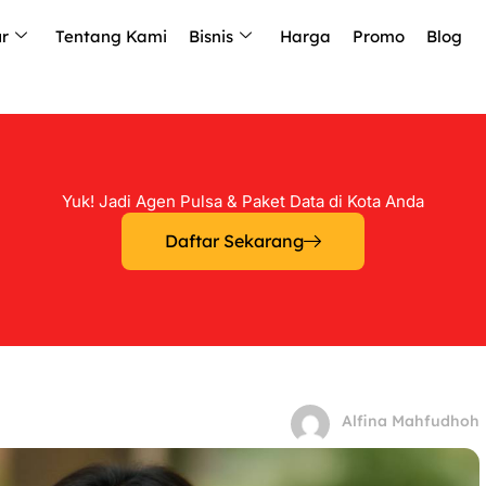
ur
Tentang Kami
Bisnis
Harga
Promo
Blog
Yuk! Jadi Agen Pulsa & Paket Data di Kota Anda
Daftar Sekarang
Alfina Mahfudhoh