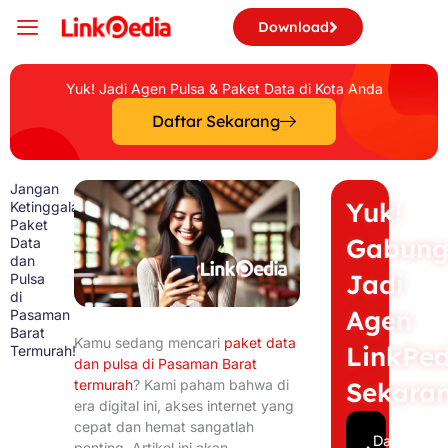
Skip
Download
to
content
Yuk! Jadi Agen Pulsa & Paket Data di Kota Anda
Daftar Sekarang
Jangan
Yuk!
Ketinggalan!
Paket
Gabun
Data
dan
Jadi
Pulsa
di
Agen
Pasaman
Barat
Kamu sedang mencari
paket data
LinkPed
Termurah!
dan pulsa di Pasaman Barat
termurah
? Kami paham bahwa di
Sekara
era digital ini, akses internet yang
cepat dan hemat sangatlah
Daftar
penting. Artikel ini akan