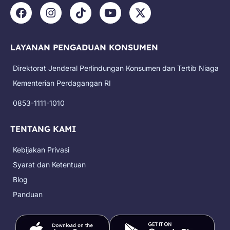
F
I
T
Y
X
a
n
i
o
-
c
s
k
u
t
e
t
t
t
w
LAYANAN PENGADUAN KONSUMEN
b
a
o
u
i
o
g
k
b
t
Direktorat Jenderal Perlindungan Konsumen dan Tertib Niaga
o
r
e
t
k
a
e
Kementerian Perdagangan RI
m
r
0853-1111-1010
TENTANG KAMI
Kebijakan Privasi
Syarat dan Ketentuan
Blog
Panduan