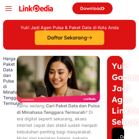
Skip
Download
to
content
Yuk! Jadi Agen Pulsa & Paket Data di Kota Anda
Daftar Sekarang
Harga
Yuk!
Paket
Data
Gabun
dan
Pulsa
Jadi
di
Minahasa
Agen
Tenggara
Termurah
Kamu sedang
Cari Paket Data dan Pulsa
LinkPe
di Minahasa Tenggara Termurah
? Di
era digital seperti sekarang, akses
Sekar
internet cepat dan stabil sudah menjadi
kebutuhan penting bagi masyarakat.
Daftar
Mulai dari kegiatan belajar, bekerja,