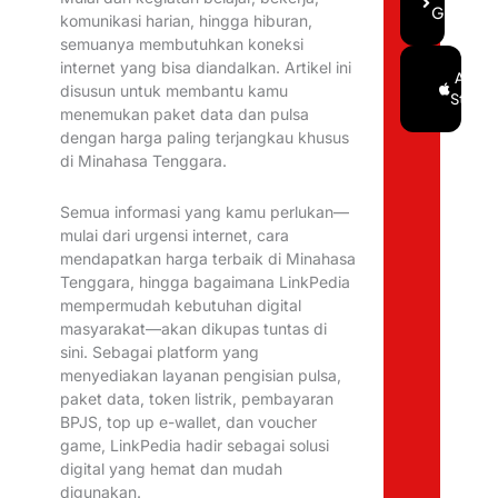
Gratis
komunikasi harian, hingga hiburan,
semuanya membutuhkan koneksi
internet yang bisa diandalkan. Artikel ini
Google
App
disusun untuk membantu kamu
Play
Store
menemukan paket data dan pulsa
dengan harga paling terjangkau khusus
di Minahasa Tenggara.
Semua informasi yang kamu perlukan—
mulai dari urgensi internet, cara
mendapatkan harga terbaik di Minahasa
Tenggara, hingga bagaimana LinkPedia
mempermudah kebutuhan digital
masyarakat—akan dikupas tuntas di
sini. Sebagai platform yang
menyediakan layanan pengisian pulsa,
paket data, token listrik, pembayaran
BPJS, top up e-wallet, dan voucher
game, LinkPedia hadir sebagai solusi
digital yang hemat dan mudah
digunakan.