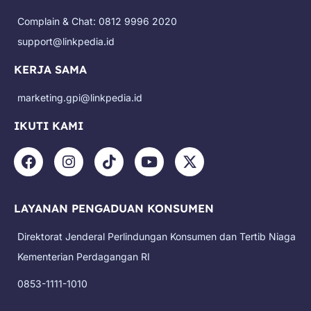
Complain & Chat: 0812 9996 2020
support@linkpedia.id
KERJA SAMA
marketing.gpi@linkpedia.id
IKUTI KAMI
F
I
T
Y
X
a
n
i
o
-
c
s
k
u
t
e
t
t
t
w
LAYANAN PENGADUAN KONSUMEN
b
a
o
u
i
o
g
k
b
t
Direktorat Jenderal Perlindungan Konsumen dan Tertib Niaga
o
r
e
t
k
a
e
Kementerian Perdagangan RI
m
r
0853-1111-1010