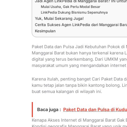
Jadi Agen LinkPedia di Manggarai Barat? Ini Untu
Mulai Usaha, Gak Perlu Modal Besar
LinkPedia Dukung Bisnismu Sepenuhnya
Yuk, Mulai Sekarang Juga!
Cerita Sukses Agen LinkPedia dari Manggarai Bar
Kesimpulan
Paket Data dan Pulsa Jadi Kebutuhan Pokok di 
Manggarai Barat bukan hanya terkenal karena La
digital yang terus berkembang. Dari UMKM yang 
masyarakat umum yang mengandalkan internet
Karena itulah, penting banget Cari Paket Data d
kamu tetap jalan tanpa bikin kantong bolong. L
buat semua kalangan di wilayah ini.
Baca juga :
Paket Data dan Pulsa di Kud
Kenapa Akses Internet di Manggarai Barat Gak
Kondisi geografis Manggarai Barat yang unik mem