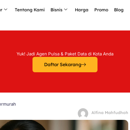
ur
Tentang Kami
Bisnis
Harga
Promo
Blog
Yuk! Jadi Agen Pulsa & Paket Data di Kota Anda
Daftar Sekarang
Termurah
Alfina Mahfudhoh