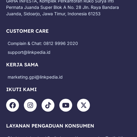
GRHA INFESTA, Komplek Perkantoran Ruko Surya Inti
Permata Juanda Super Blok A No. 28 Jln. Raya Bandara
Juanda, Sidoarjo, Jawa Timur, Indonesia 61253
CUSTOMER CARE
Complain & Chat: 0812 9996 2020
support@linkpedia.id
KERJA SAMA
marketing.gpi@linkpedia.id
IKUTI KAMI
F
I
T
Y
X
a
n
i
o
-
c
s
k
u
t
e
t
t
t
w
LAYANAN PENGADUAN KONSUMEN
b
a
o
u
i
o
g
k
b
t