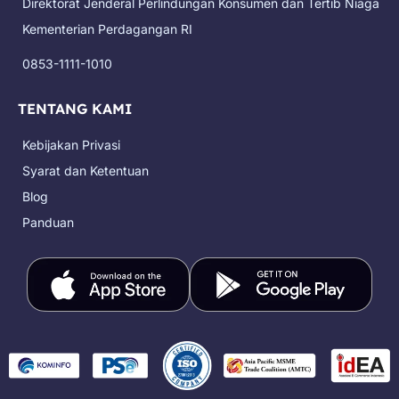
Direktorat Jenderal Perlindungan Konsumen dan Tertib Niaga
o
r
e
t
k
a
e
Kementerian Perdagangan RI
m
r
0853-1111-1010
TENTANG KAMI
Kebijakan Privasi
Syarat dan Ketentuan
Blog
Panduan