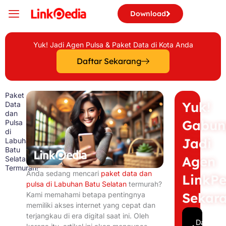
Skip
Download
to
content
Yuk! Jadi Agen Pulsa & Paket Data di Kota Anda
Daftar Sekarang
Paket
Yuk!
Data
dan
Gabun
Pulsa
di
Jadi
Labuhan
Batu
Agen
Selatan
Termurah!
Anda sedang mencari
paket data dan
LinkPe
pulsa di Labuhan Batu Selatan
termurah?
Sekar
Kami memahami betapa pentingnya
memiliki akses internet yang cepat dan
terjangkau di era digital saat ini. Oleh
Daftar