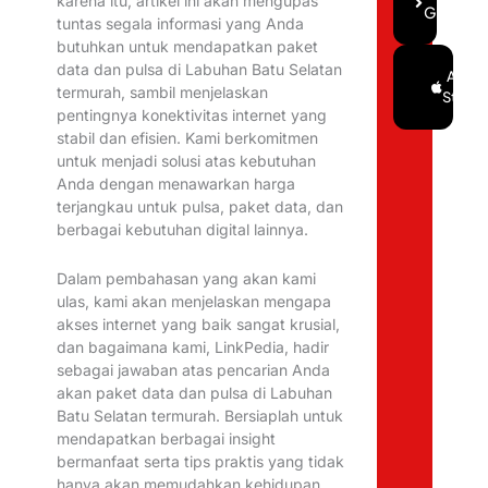
karena itu, artikel ini akan mengupas
Gratis
tuntas segala informasi yang Anda
butuhkan untuk mendapatkan paket
data dan pulsa di Labuhan Batu Selatan
Google
App
termurah, sambil menjelaskan
Play
Store
pentingnya konektivitas internet yang
stabil dan efisien. Kami berkomitmen
untuk menjadi solusi atas kebutuhan
Anda dengan menawarkan harga
terjangkau untuk pulsa, paket data, dan
berbagai kebutuhan digital lainnya.
Dalam pembahasan yang akan kami
ulas, kami akan menjelaskan mengapa
akses internet yang baik sangat krusial,
dan bagaimana kami, LinkPedia, hadir
sebagai jawaban atas pencarian Anda
akan paket data dan pulsa di Labuhan
Batu Selatan termurah. Bersiaplah untuk
mendapatkan berbagai insight
bermanfaat serta tips praktis yang tidak
hanya akan memudahkan kehidupan