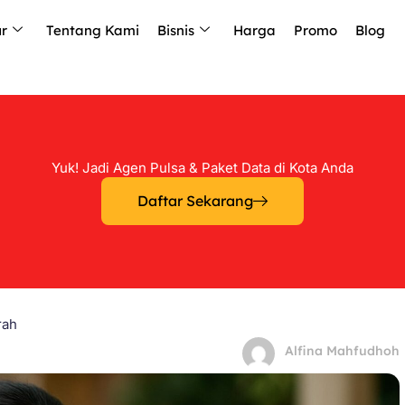
ur
Tentang Kami
Bisnis
Harga
Promo
Blog
Yuk! Jadi Agen Pulsa & Paket Data di Kota Anda
Daftar Sekarang
rah
Alfina Mahfudhoh