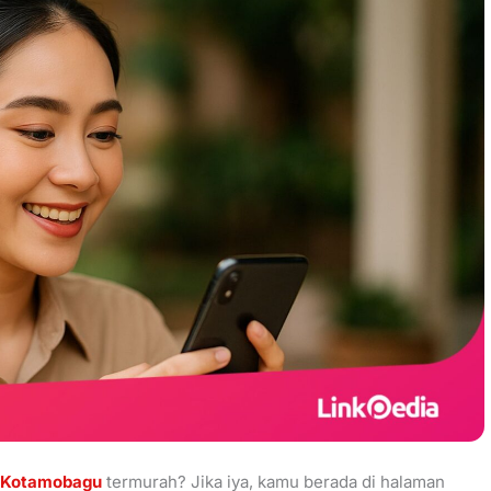
i Kotamobagu
termurah? Jika iya, kamu berada di halaman