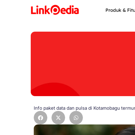
Skip
to
Produk & Fit
content
Info paket data dan pulsa di Kotamobagu termu