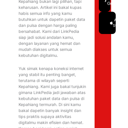
Kepahiang bukan lagi pilihan, tapi
Gratis
keharusan. Artikel ini bakal kupas
habis semua info yang kamu
butuhkan untuk dapetin paket data
Google
App
dan pulsa dengan harga paling
Play
Store
bersahabat. Kami dari LinkPedia
siap jadi solusi andalan kamu,
dengan layanan yang hemat dan
mudah diakses untuk semua
kebutuhan digitalmu.
Yuk simak kenapa koneksi internet
yang stabil itu penting banget,
terutama di wilayah seperti
Kepahiang. Kami juga bakal tunjukin
gimana LinkPedia jadi jawaban atas
kebutuhan paket data dan pulsa di
Kepahiang termurah. Di sini kamu
bakal dapetin banyak insight dan
tips praktis supaya aktivitas
digitalmu makin efisien dan hemat.