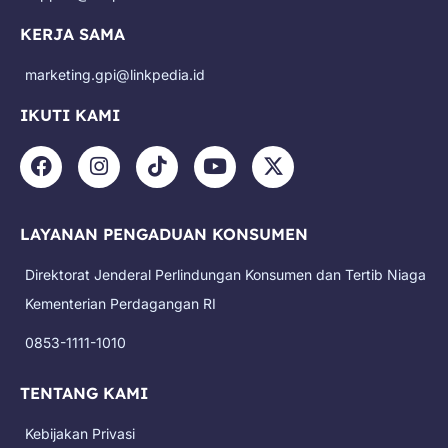
KERJA SAMA
marketing.gpi@linkpedia.id
IKUTI KAMI
F
I
T
Y
X
a
n
i
o
-
c
s
k
u
t
e
t
t
t
w
LAYANAN PENGADUAN KONSUMEN
b
a
o
u
i
o
g
k
b
t
Direktorat Jenderal Perlindungan Konsumen dan Tertib Niaga
o
r
e
t
k
a
e
Kementerian Perdagangan RI
m
r
0853-1111-1010
TENTANG KAMI
Kebijakan Privasi