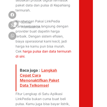
sediakan produk digital termasuk
paket data dan pulsa di Kepahiang
termurah.
Keuntungan Pakai LinkPedia
Alfina
Kami kerjasama langsung dengan
Mahfudhoh
provider buat dapetin harga
terbaik. Dengan sistem efisien,
biaya operasional kami kecil, jadi
harga ke kamu pun bisa murah.
Cek
harga pulsa dan data termurah
di sini
.
Baca juga :
Langkah
Cepat Cara
Menonaktifkan Paket
Data Telkomsel
Fitur Lengkap di Satu Aplikasi
LinkPedia bukan cuma buat beli
pulsa. Kamu juga bisa bayar listrik,