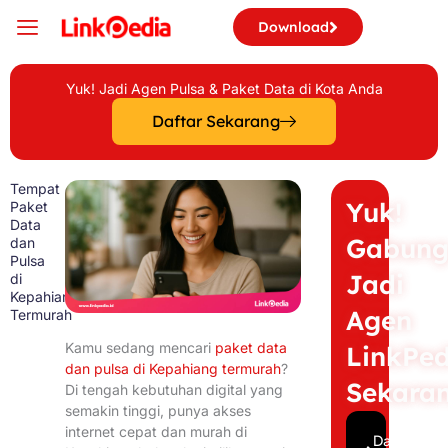
Skip
Download
to
content
Yuk! Jadi Agen Pulsa & Paket Data di Kota Anda
Daftar Sekarang
Tempat
Yuk!
Paket
Data
Gabun
dan
Pulsa
Jadi
di
Kepahiang
Agen
Termurah
Kamu sedang mencari
paket data
LinkPed
dan pulsa di Kepahiang termurah
?
Sekara
Di tengah kebutuhan digital yang
semakin tinggi, punya akses
internet cepat dan murah di
Daftar