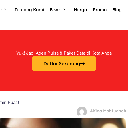
ur
Tentang Kami
Bisnis
Harga
Promo
Blog
Yuk! Jadi Agen Pulsa & Paket Data di Kota Anda
Daftar Sekarang
min Puas!
Alfina Mahfudhoh