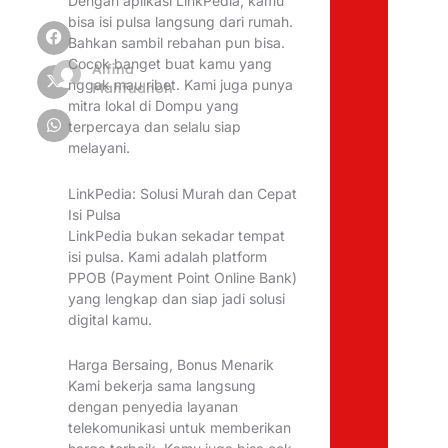
Dengan aplikasi LinkPedia, kamu
bisa isi pulsa langsung dari rumah.
Bahkan sambil rebahan pun bisa.
Cocok banget buat kamu yang
Alfina
nggak mau ribet. Kami juga punya
Mahfudhoh
mitra lokal di Dompu yang
terpercaya dan selalu siap
melayani.
LinkPedia: Solusi Murah dan Cepat
Isi Pulsa
LinkPedia bukan sekadar tempat
isi pulsa. Kami adalah platform
PPOB (Payment Point Online Bank)
yang lengkap dan siap jadi solusi
digital kamu.
Harga Bersaing, Bonus Menarik
Kami bekerja sama langsung
dengan penyedia layanan
telekomunikasi untuk memberikan