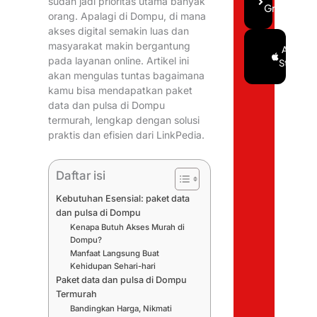
sudah jadi prioritas utama banyak
Gratis
orang. Apalagi di Dompu, di mana
akses digital semakin luas dan
masyarakat makin bergantung
Google
App
pada layanan online. Artikel ini
Play
Store
akan mengulas tuntas bagaimana
kamu bisa mendapatkan paket
data dan pulsa di Dompu
termurah, lengkap dengan solusi
praktis dan efisien dari LinkPedia.
Daftar isi
Kebutuhan Esensial: paket data
dan pulsa di Dompu
Kenapa Butuh Akses Murah di
Dompu?
Manfaat Langsung Buat
Kehidupan Sehari-hari
Paket data dan pulsa di Dompu
Termurah
Bandingkan Harga, Nikmati