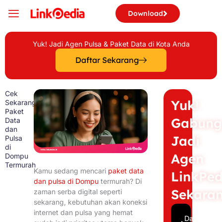
Skip
Download
to
content
Yuk! Jadi Agen Pulsa & Paket Data di Kota Anda
Daftar Sekarang
Cek
Yuk!
Sekarang!
Paket
Gabung
Data
dan
Jadi
Pulsa
di
Agen
Dompu
Termurah
Kamu sedang mencari
paket data
LinkPed
dan pulsa di Dompu
termurah? Di
Sekara
zaman serba digital seperti
sekarang, kebutuhan akan koneksi
internet dan pulsa yang hemat
Daftar