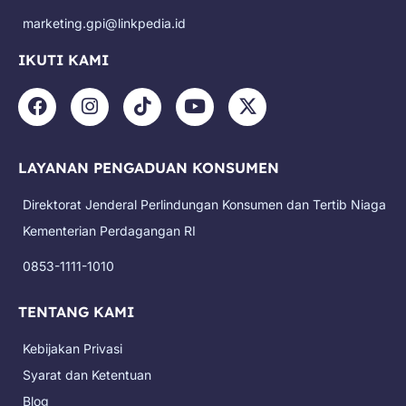
marketing.gpi@linkpedia.id
IKUTI KAMI
F
I
T
Y
X
a
n
i
o
-
c
s
k
u
t
e
t
t
t
w
LAYANAN PENGADUAN KONSUMEN
b
a
o
u
i
o
g
k
b
t
Direktorat Jenderal Perlindungan Konsumen dan Tertib Niaga
o
r
e
t
k
a
e
Kementerian Perdagangan RI
m
r
0853-1111-1010
TENTANG KAMI
Kebijakan Privasi
Syarat dan Ketentuan
Blog