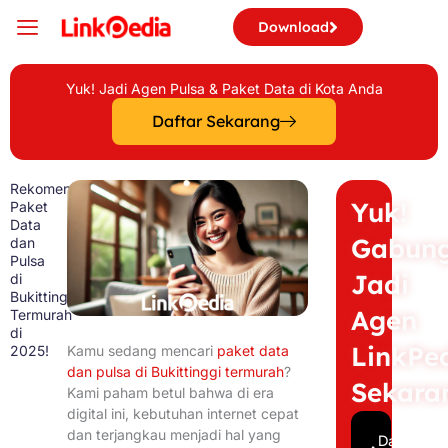
Skip
Download
to
content
Yuk! Jadi Agen Pulsa & Paket Data di Kota Anda
Daftar Sekarang
Rekomendasi
Yuk!
Paket
Data
Gabun
dan
Pulsa
Jadi
di
Bukittinggi
Agen
Termurah
di
LinkPe
2025!
Kamu sedang mencari
paket data
dan pulsa di Bukittinggi termurah
?
Sekara
Kami paham betul bahwa di era
digital ini, kebutuhan internet cepat
dan terjangkau menjadi hal yang
Daftar