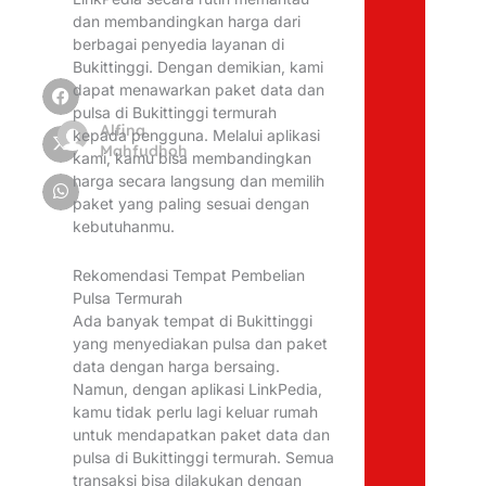
dan membandingkan harga dari
berbagai penyedia layanan di
Bukittinggi. Dengan demikian, kami
dapat menawarkan paket data dan
pulsa di Bukittinggi termurah
Alfina
kepada pengguna. Melalui aplikasi
Mahfudhoh
kami, kamu bisa membandingkan
harga secara langsung dan memilih
paket yang paling sesuai dengan
kebutuhanmu.
Rekomendasi Tempat Pembelian
Pulsa Termurah
Ada banyak tempat di Bukittinggi
yang menyediakan pulsa dan paket
data dengan harga bersaing.
Namun, dengan aplikasi LinkPedia,
kamu tidak perlu lagi keluar rumah
untuk mendapatkan paket data dan
pulsa di Bukittinggi termurah. Semua
transaksi bisa dilakukan dengan