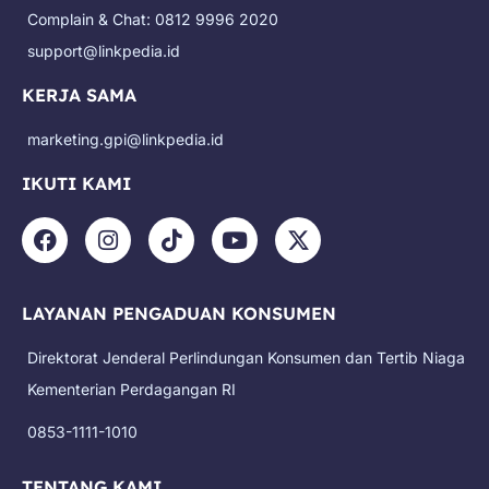
Complain & Chat: 0812 9996 2020
support@linkpedia.id
KERJA SAMA
marketing.gpi@linkpedia.id
IKUTI KAMI
F
I
T
Y
X
a
n
i
o
-
c
s
k
u
t
e
t
t
t
w
LAYANAN PENGADUAN KONSUMEN
b
a
o
u
i
o
g
k
b
t
Direktorat Jenderal Perlindungan Konsumen dan Tertib Niaga
o
r
e
t
k
a
e
Kementerian Perdagangan RI
m
r
0853-1111-1010
TENTANG KAMI