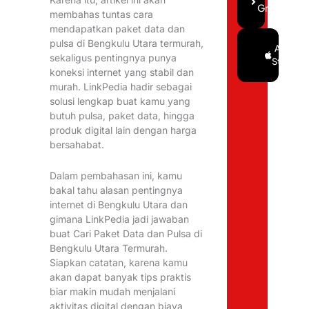
Gratis
membahas tuntas cara
mendapatkan paket data dan
pulsa di Bengkulu Utara termurah,
Google
App
sekaligus pentingnya punya
Play
Store
koneksi internet yang stabil dan
murah. LinkPedia hadir sebagai
solusi lengkap buat kamu yang
butuh pulsa, paket data, hingga
produk digital lain dengan harga
bersahabat.
Dalam pembahasan ini, kamu
bakal tahu alasan pentingnya
internet di Bengkulu Utara dan
gimana LinkPedia jadi jawaban
buat Cari Paket Data dan Pulsa di
Bengkulu Utara Termurah.
Siapkan catatan, karena kamu
akan dapat banyak tips praktis
biar makin mudah menjalani
aktivitas digital dengan biaya