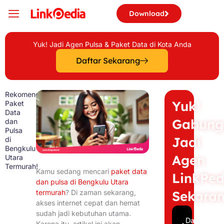
Skip
Download
to
content
Yuk! Jadi Agen Pulsa & Paket Data di Kota Anda
Daftar Sekarang
Rekomendasi
Yuk!
Paket
Data
Gabung
dan
Pulsa
Jadi
di
Bengkulu
Agen
Utara
Termurah!
Kamu sedang mencari
paket data
LinkPed
dan pulsa di Bengkulu Utara
termurah
? Di zaman sekarang,
Sekara
akses internet cepat dan hemat
sudah jadi kebutuhan utama.
Daftar
Karena itu, artikel ini akan