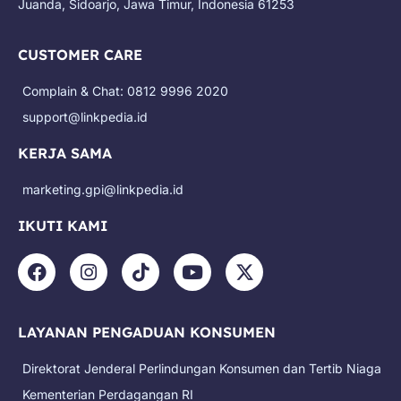
Juanda, Sidoarjo, Jawa Timur, Indonesia 61253
CUSTOMER CARE
Complain & Chat: 0812 9996 2020
support@linkpedia.id
KERJA SAMA
marketing.gpi@linkpedia.id
IKUTI KAMI
F
I
T
Y
X
a
n
i
o
-
c
s
k
u
t
e
t
t
t
w
LAYANAN PENGADUAN KONSUMEN
b
a
o
u
i
o
g
k
b
t
Direktorat Jenderal Perlindungan Konsumen dan Tertib Niaga
o
r
e
t
k
a
e
Kementerian Perdagangan RI