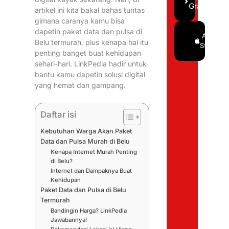
Gratis
artikel ini kita bakal bahas tuntas
gimana caranya kamu bisa
dapetin paket data dan pulsa di
Google
App
Belu termurah, plus kenapa hal itu
Play
Store
penting banget buat kehidupan
sehari-hari. LinkPedia hadir untuk
bantu kamu dapetin solusi digital
yang hemat dan gampang.
Daftar isi
Kebutuhan Warga Akan Paket
Data dan Pulsa Murah di Belu
Kenapa Internet Murah Penting
di Belu?
Internet dan Dampaknya Buat
Kehidupan
Paket Data dan Pulsa di Belu
Termurah
Bandingin Harga? LinkPedia
Jawabannya!