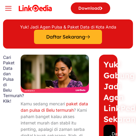
Skip
Download
to
content
Yuk! Jadi Agen Pulsa & Paket Data di Kota Anda
Daftar Sekarang
Cari
Yuk!
Paket
Data
Gabung
dan
Pulsa
Jadi
di
Belu
Agen
Termurah?
Klik!
Kamu sedang mencari
paket data
LinkPed
dan pulsa di Belu termurah
? Kami
paham banget kalau akses
Sekara
internet murah dan stabil itu
penting, apalagi di zaman serba
Daftar
digital kayak sekarang. Nah, di