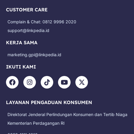
CUSTOMER CARE
Complain & Chat: 0812 9996 2020
support@linkpedia.id
KERJA SAMA
marketing.gpi@linkpedia.id
IKUTI KAMI
F
I
T
Y
X
a
n
i
o
-
c
s
k
u
t
e
t
t
t
w
LAYANAN PENGADUAN KONSUMEN
b
a
o
u
i
o
g
k
b
t
Direktorat Jenderal Perlindungan Konsumen dan Tertib Niaga
o
r
e
t
k
a
e
Kementerian Perdagangan RI
m
r