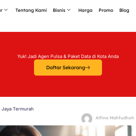
ur
Tentang Kami
Bisnis
Harga
Promo
Blog
Yuk! Jadi Agen Pulsa & Paket Data di Kota Anda
Daftar Sekarang
h Jaya Termurah
Alfina Mahfudhoh