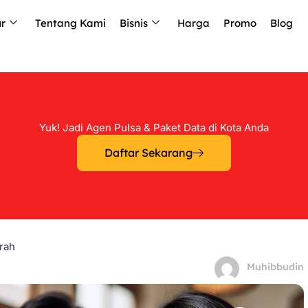
ur
Tentang Kami
Bisnis
Harga
Promo
Blog
Yuk! Jadi Agen Pulsa & Paket Data di Kota Anda
Daftar Sekarang
urah
Muhibbudin