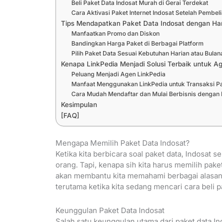
Beli Paket Data Indosat Murah di Gerai Terdekat
Cara Aktivasi Paket Internet Indosat Setelah Pembel
Tips Mendapatkan Paket Data Indosat dengan Ha
Manfaatkan Promo dan Diskon
Bandingkan Harga Paket di Berbagai Platform
Pilih Paket Data Sesuai Kebutuhan Harian atau Bulan
Kenapa LinkPedia Menjadi Solusi Terbaik untuk Ag
Peluang Menjadi Agen LinkPedia
Manfaat Menggunakan LinkPedia untuk Transaksi Pa
Cara Mudah Mendaftar dan Mulai Berbisnis dengan 
Kesimpulan
[FAQ]
Mengapa Memilih Paket Data Indosat?
Ketika kita berbicara soal paket data, Indosat 
orang. Tapi, kenapa sih kita harus memilih pake
akan membantu kita memahami berbagai alasan k
terutama ketika kita sedang mencari cara beli p
Keunggulan Paket Data Indosat
Salah satu keunggulan utama dari paket data In