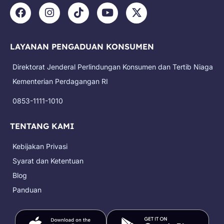
F
I
T
Y
X
a
n
i
o
-
c
s
k
u
t
e
t
t
t
w
LAYANAN PENGADUAN KONSUMEN
b
a
o
u
i
o
g
k
b
t
Direktorat Jenderal Perlindungan Konsumen dan Tertib Niaga
o
r
e
t
k
a
e
Kementerian Perdagangan RI
m
r
0853-1111-1010
TENTANG KAMI
Kebijakan Privasi
Syarat dan Ketentuan
Blog
Panduan