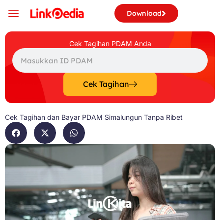
Skip
Download
to
content
Cek Tagihan PDAM Anda
Search
Cek Tagihan
Cek Tagihan dan Bayar PDAM Simalungun Tanpa Ribet