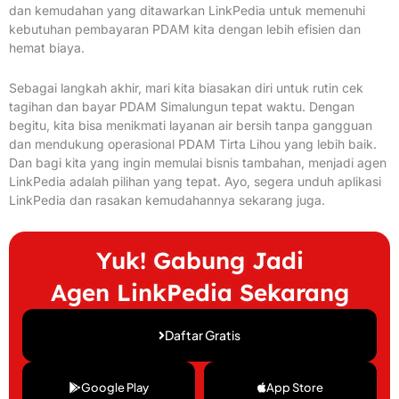
dan kemudahan yang ditawarkan LinkPedia untuk memenuhi
kebutuhan pembayaran PDAM kita dengan lebih efisien dan
hemat biaya.
Sebagai langkah akhir, mari kita biasakan diri untuk rutin cek
tagihan dan bayar PDAM Simalungun tepat waktu. Dengan
begitu, kita bisa menikmati layanan air bersih tanpa gangguan
dan mendukung operasional PDAM Tirta Lihou yang lebih baik.
Dan bagi kita yang ingin memulai bisnis tambahan, menjadi agen
LinkPedia adalah pilihan yang tepat. Ayo, segera unduh aplikasi
LinkPedia dan rasakan kemudahannya sekarang juga.
Yuk! Gabung Jadi
Agen LinkPedia Sekarang
Daftar Gratis
Google Play
App Store