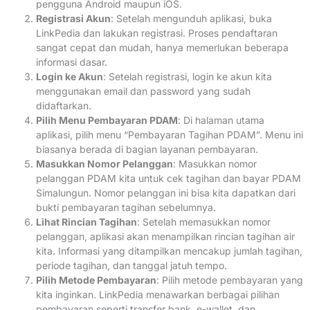
pengguna Android maupun iOS.
Registrasi Akun
: Setelah mengunduh aplikasi, buka
LinkPedia dan lakukan registrasi. Proses pendaftaran
sangat cepat dan mudah, hanya memerlukan beberapa
informasi dasar.
Login ke Akun
: Setelah registrasi, login ke akun kita
menggunakan email dan password yang sudah
didaftarkan.
Pilih Menu Pembayaran PDAM
: Di halaman utama
aplikasi, pilih menu “Pembayaran Tagihan PDAM”. Menu ini
biasanya berada di bagian layanan pembayaran.
Masukkan Nomor Pelanggan
: Masukkan nomor
pelanggan PDAM kita untuk cek tagihan dan bayar PDAM
Simalungun. Nomor pelanggan ini bisa kita dapatkan dari
bukti pembayaran tagihan sebelumnya.
Lihat Rincian Tagihan
: Setelah memasukkan nomor
pelanggan, aplikasi akan menampilkan rincian tagihan air
kita. Informasi yang ditampilkan mencakup jumlah tagihan,
periode tagihan, dan tanggal jatuh tempo.
Pilih Metode Pembayaran
: Pilih metode pembayaran yang
kita inginkan. LinkPedia menawarkan berbagai pilihan
pembayaran seperti transfer bank, e-wallet, dan