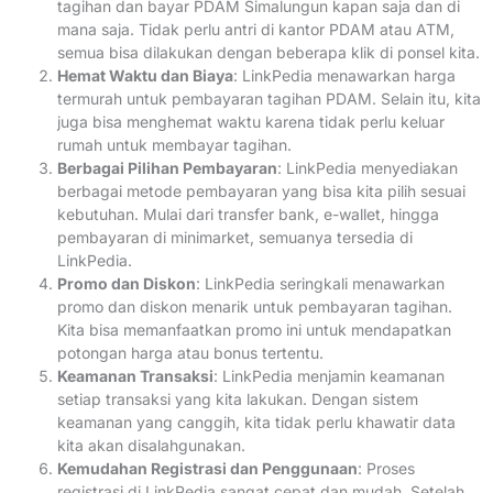
tagihan dan bayar PDAM Simalungun kapan saja dan di
mana saja. Tidak perlu antri di kantor PDAM atau ATM,
semua bisa dilakukan dengan beberapa klik di ponsel kita.
Hemat Waktu dan Biaya
: LinkPedia menawarkan harga
termurah untuk pembayaran tagihan PDAM. Selain itu, kita
juga bisa menghemat waktu karena tidak perlu keluar
rumah untuk membayar tagihan.
Berbagai Pilihan Pembayaran
: LinkPedia menyediakan
berbagai metode pembayaran yang bisa kita pilih sesuai
kebutuhan. Mulai dari transfer bank, e-wallet, hingga
pembayaran di minimarket, semuanya tersedia di
LinkPedia.
Promo dan Diskon
: LinkPedia seringkali menawarkan
promo dan diskon menarik untuk pembayaran tagihan.
Kita bisa memanfaatkan promo ini untuk mendapatkan
potongan harga atau bonus tertentu.
Keamanan Transaksi
: LinkPedia menjamin keamanan
setiap transaksi yang kita lakukan. Dengan sistem
keamanan yang canggih, kita tidak perlu khawatir data
kita akan disalahgunakan.
Kemudahan Registrasi dan Penggunaan
: Proses
registrasi di LinkPedia sangat cepat dan mudah. Setelah