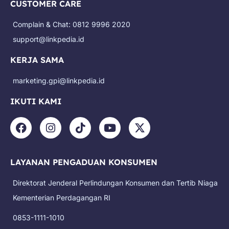
CUSTOMER CARE
Complain & Chat: 0812 9996 2020
support@linkpedia.id
KERJA SAMA
marketing.gpi@linkpedia.id
IKUTI KAMI
F
I
T
Y
X
a
n
i
o
-
c
s
k
u
t
e
t
t
t
w
LAYANAN PENGADUAN KONSUMEN
b
a
o
u
i
o
g
k
b
t
Direktorat Jenderal Perlindungan Konsumen dan Tertib Niaga
o
r
e
t
k
a
e
Kementerian Perdagangan RI
m
r
0853-1111-1010