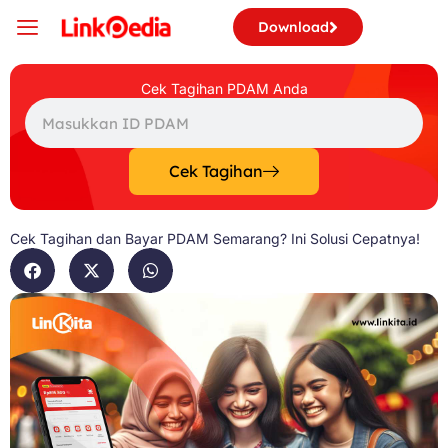
Skip
Download
to
content
Cek Tagihan PDAM Anda
Search
Cek Tagihan
Cek Tagihan dan Bayar PDAM Semarang? Ini Solusi Cepatnya!