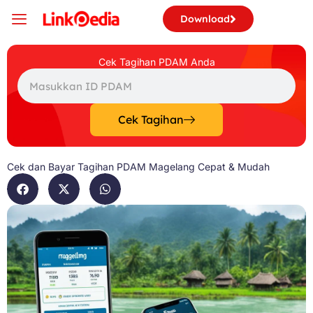
Skip
Download
to
content
Cek Tagihan PDAM Anda
Search
Cek Tagihan
Cek dan Bayar Tagihan PDAM Magelang Cepat & Mudah