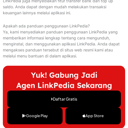
LinkPedia juga menyediakan fitur transfer bank dan top up
saldo. Anda dapat dengan mudah melakukan transaksi
keuangan lainnya melalui aplikasi ini.
Apakah ada panduan penggunaan LinkPedia?
Ya, kami menyediakan panduan penggunaan LinkPedia yang
memberikan informasi lengkap tentang cara mengunduh,
menginstal, dan menggunakan aplikasi LinkPedia. Anda dapat
mengakses panduan tersebut di situs web resmi kami atau
melalui menu bantuan di dalam aplikasi.
Yuk! Gabung Jadi
Agen LinkPedia Sekarang
Daftar Gratis
Google Play
App Store