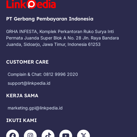
PT Gerbang Pembayaran Indonesia
GRHA INFESTA, Komplek Perkantoran Ruko Surya Inti
Permata Juanda Super Blok A No. 28 Jln. Raya Bandara
Juanda, Sidoarjo, Jawa Timur, Indonesia 61253
CUSTOMER CARE
Complain & Chat: 0812 9996 2020
support@linkpedia.id
KERJA SAMA
marketing.gpi@linkpedia.id
IKUTI KAMI
F
I
T
Y
X