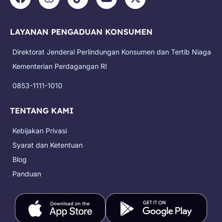
a
n
i
o
-
c
s
k
u
t
e
t
t
t
w
LAYANAN PENGADUAN KONSUMEN
b
a
o
u
i
o
g
k
b
t
Direktorat Jenderal Perlindungan Konsumen dan Tertib Niaga
o
r
e
t
k
a
e
Kementerian Perdagangan RI
m
r
0853-1111-1010
TENTANG KAMI
Kebijakan Privasi
Syarat dan Ketentuan
Blog
Panduan