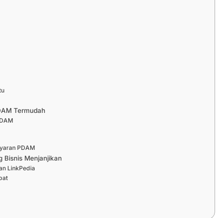
tu
 PDAM Termudah
 PDAM
ayaran PDAM
 Bisnis Menjanjikan
n LinkPedia
pat