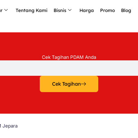
ur
Tentang Kami
Bisnis
Harga
Promo
Blog
Cek Tagihan PDAM Anda
Cek Tagihan
M Jepara