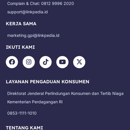
Complain & Chat: 0812 9996 2020
support@linkpedia.id
KERJA SAMA
marketing.gpi@linkpedia.id
IKUTI KAMI
F
I
T
Y
X
a
n
i
o
-
c
s
k
u
t
e
t
t
t
w
LAYANAN PENGADUAN KONSUMEN
b
a
o
u
i
o
g
k
b
t
Direktorat Jenderal Perlindungan Konsumen dan Tertib Niaga
o
r
e
t
k
a
e
Kementerian Perdagangan RI
m
r
0853-1111-1010
TENTANG KAMI