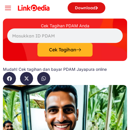
Skip
Download
to
content
Cek Tagihan PDAM Anda
Search
Cek Tagihan
Mudah! Cek tagihan dan bayar PDAM Jayapura online