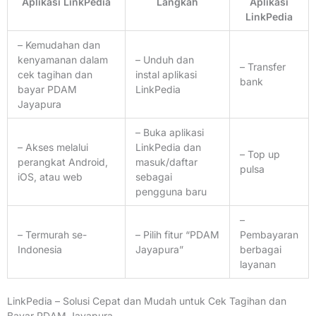
Aplikasi LinkPedia
Langkah
Aplikasi
LinkPedia
– Kemudahan dan
kenyamanan dalam
– Unduh dan
– Transfer
cek tagihan dan
instal aplikasi
bank
bayar PDAM
LinkPedia
Jayapura
– Buka aplikasi
– Akses melalui
LinkPedia dan
– Top up
perangkat Android,
masuk/daftar
pulsa
iOS, atau web
sebagai
pengguna baru
–
– Termurah se-
– Pilih fitur “PDAM
Pembayaran
Indonesia
Jayapura”
berbagai
layanan
LinkPedia – Solusi Cepat dan Mudah untuk Cek Tagihan dan
Bayar PDAM Jayapura