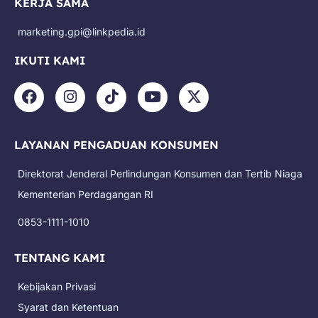
KERJA SAMA
marketing.gpi@linkpedia.id
IKUTI KAMI
F
I
T
Y
X
a
n
i
o
-
c
s
k
u
t
e
t
t
t
w
LAYANAN PENGADUAN KONSUMEN
b
a
o
u
i
o
g
k
b
t
Direktorat Jenderal Perlindungan Konsumen dan Tertib Niaga
o
r
e
t
k
a
e
Kementerian Perdagangan RI
m
r
0853-1111-1010
TENTANG KAMI
Kebijakan Privasi
Syarat dan Ketentuan