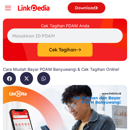
Skip
Download
to
content
Cek Tagihan PDAM Anda
Search
Cek Tagihan
Cara Mudah Bayar PDAM Banyuwangi & Cek Tagihan Online!