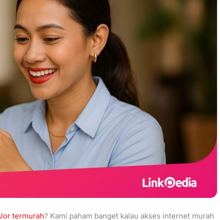
Alor termurah
? Kami paham banget kalau akses internet murah