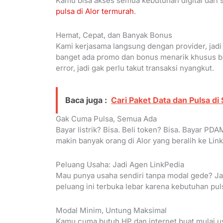
Kamu bisa akses semua kebutuhan digital dari s
pulsa di Alor termurah
.
Hemat, Cepat, dan Banyak Bonus
Kami kerjasama langsung dengan provider, jadi 
banget ada promo dan bonus menarik khusus bu
error, jadi gak perlu takut transaksi nyangkut.
Baca juga :
Cari Paket Data dan Pulsa di
Gak Cuma Pulsa, Semua Ada
Bayar listrik? Bisa. Beli token? Bisa. Bayar PD
makin banyak orang di Alor yang beralih ke Link
Peluang Usaha: Jadi Agen LinkPedia
Mau punya usaha sendiri tanpa modal gede? Jadi
peluang ini terbuka lebar karena kebutuhan puls
Modal Minim, Untung Maksimal
Kamu cuma butuh HP dan internet buat mulai usa