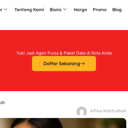
ur
Tentang Kami
Bisnis
Harga
Promo
Blog
Yuk! Jadi Agen Pulsa & Paket Data di Kota Anda
Daftar Sekarang
rah
Alfina Mahfudhoh