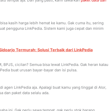
atu tempat aja. Dan yang pasti, kami tawarkan
paket data dan
bisa kasih harga lebih hemat ke kamu. Gak cuma itu, sering
at pengguna LinkPedia. Sistem kami juga cepat dan minim
 Sidoarjo Termurah: Solusi Terbaik dari LinkPedia
AM, BPJS, cicilan? Semua bisa lewat LinkPedia. Gak heran kalau
Pedia buat urusan bayar-bayar dan isi pulsa.
 agen LinkPedia aja. Apalagi buat kamu yang tinggal di Alor,
a dan paket data selalu ada.
ha ini. Gak perlu sewa tempat, gak perlu stok barang.