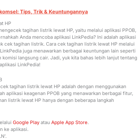
komsel: Tips, Trik & Keuntungannya
at HP
ngecek tagihan listrik lewat HP, yaitu melalui aplikasi PPOB,
pernahkah Anda mencoba aplikasi LinkPedia? Ini adalah aplikasi
ek tagihan listrik. Cara cek tagihan listrik lewat HP melalui
, LinkPedia juga menawarkan berbagai keuntungan lain seperti
n komisi langsung cair. Jadi, yuk kita bahas lebih lanjut tentang
aplikasi LinkPedia!
B
k cek tagihan listrik lewat HP adalah dengan menggunakan
alah aplikasi keagenan PPOB yang menawarkan berbagai fitur,
gihan listrik lewat HP hanya dengan beberapa langkah
elalui
Google Play
atau
Apple App Store
.
n ke aplikasi.
N’.