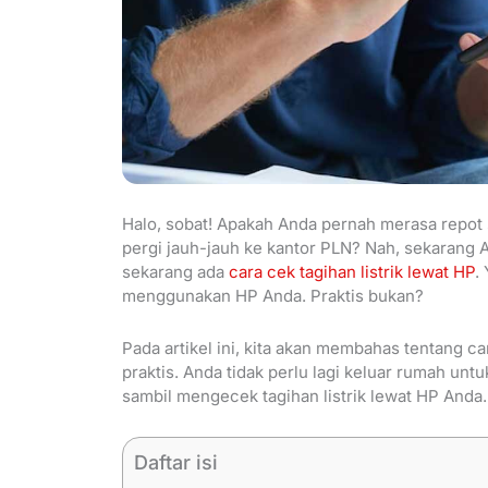
Halo, sobat! Apakah Anda pernah merasa repot s
pergi jauh-jauh ke kantor PLN? Nah, sekarang A
sekarang ada
cara cek tagihan listrik lewat HP
.
menggunakan HP Anda. Praktis bukan?
Pada artikel ini, kita akan membahas tentang ca
praktis. Anda tidak perlu lagi keluar rumah un
sambil mengecek tagihan listrik lewat HP Anda. 
Daftar isi