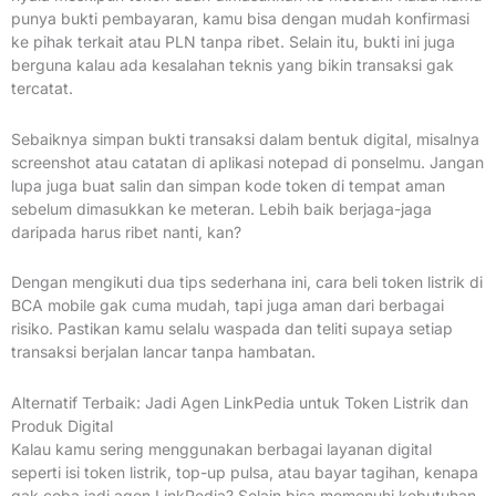
punya bukti pembayaran, kamu bisa dengan mudah konfirmasi
ke pihak terkait atau PLN tanpa ribet. Selain itu, bukti ini juga
berguna kalau ada kesalahan teknis yang bikin transaksi gak
tercatat.
Sebaiknya simpan bukti transaksi dalam bentuk digital, misalnya
screenshot atau catatan di aplikasi notepad di ponselmu. Jangan
lupa juga buat salin dan simpan kode token di tempat aman
sebelum dimasukkan ke meteran. Lebih baik berjaga-jaga
daripada harus ribet nanti, kan?
Dengan mengikuti dua tips sederhana ini, cara beli token listrik di
BCA mobile gak cuma mudah, tapi juga aman dari berbagai
risiko. Pastikan kamu selalu waspada dan teliti supaya setiap
transaksi berjalan lancar tanpa hambatan.
Alternatif Terbaik: Jadi Agen LinkPedia untuk Token Listrik dan
Produk Digital
Kalau kamu sering menggunakan berbagai layanan digital
seperti isi token listrik, top-up pulsa, atau bayar tagihan, kenapa
gak coba jadi agen LinkPedia? Selain bisa memenuhi kebutuhan