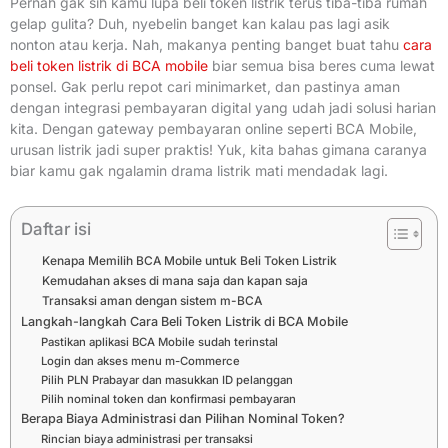
Pernah gak sih kamu lupa beli token listrik terus tiba-tiba rumah
gelap gulita? Duh, nyebelin banget kan kalau pas lagi asik
nonton atau kerja. Nah, makanya penting banget buat tahu
cara
beli token listrik di BCA mobile
biar semua bisa beres cuma lewat
ponsel. Gak perlu repot cari minimarket, dan pastinya aman
dengan integrasi pembayaran digital yang udah jadi solusi harian
kita. Dengan gateway pembayaran online seperti BCA Mobile,
urusan listrik jadi super praktis! Yuk, kita bahas gimana caranya
biar kamu gak ngalamin drama listrik mati mendadak lagi.
Daftar isi
Kenapa Memilih BCA Mobile untuk Beli Token Listrik
Kemudahan akses di mana saja dan kapan saja
Transaksi aman dengan sistem m-BCA
Langkah-langkah Cara Beli Token Listrik di BCA Mobile
Pastikan aplikasi BCA Mobile sudah terinstal
Login dan akses menu m-Commerce
Pilih PLN Prabayar dan masukkan ID pelanggan
Pilih nominal token dan konfirmasi pembayaran
Berapa Biaya Administrasi dan Pilihan Nominal Token?
Rincian biaya administrasi per transaksi