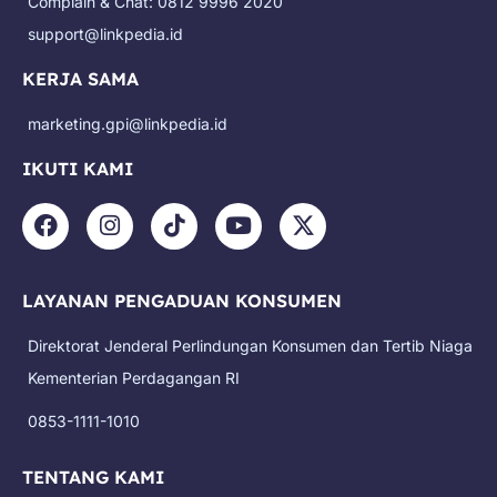
Complain & Chat: 0812 9996 2020
support@linkpedia.id
KERJA SAMA
marketing.gpi@linkpedia.id
IKUTI KAMI
F
I
T
Y
X
a
n
i
o
-
c
s
k
u
t
e
t
t
t
w
LAYANAN PENGADUAN KONSUMEN
b
a
o
u
i
o
g
k
b
t
Direktorat Jenderal Perlindungan Konsumen dan Tertib Niaga
o
r
e
t
k
a
e
Kementerian Perdagangan RI
m
r
0853-1111-1010
TENTANG KAMI