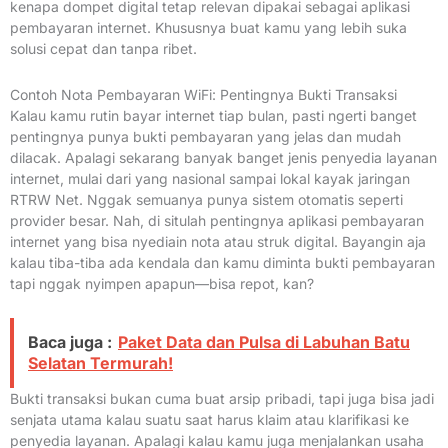
kenapa dompet digital tetap relevan dipakai sebagai aplikasi
pembayaran internet. Khususnya buat kamu yang lebih suka
solusi cepat dan tanpa ribet.
Contoh Nota Pembayaran WiFi: Pentingnya Bukti Transaksi
Kalau kamu rutin bayar internet tiap bulan, pasti ngerti banget
pentingnya punya bukti pembayaran yang jelas dan mudah
dilacak. Apalagi sekarang banyak banget jenis penyedia layanan
internet, mulai dari yang nasional sampai lokal kayak jaringan
RTRW Net. Nggak semuanya punya sistem otomatis seperti
provider besar. Nah, di situlah pentingnya aplikasi pembayaran
internet yang bisa nyediain nota atau struk digital. Bayangin aja
kalau tiba-tiba ada kendala dan kamu diminta bukti pembayaran
tapi nggak nyimpen apapun—bisa repot, kan?
Baca juga :
Paket Data dan Pulsa di Labuhan Batu
Selatan Termurah!
Bukti transaksi bukan cuma buat arsip pribadi, tapi juga bisa jadi
senjata utama kalau suatu saat harus klaim atau klarifikasi ke
penyedia layanan. Apalagi kalau kamu juga menjalankan usaha