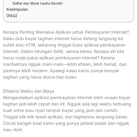
Daftar dan Mulai Usaha Sendiri
Kesimpulan
[FAQ]
Kenapa Penting Memakai Aplikasi untuk Pembayaran Internet?
Kalau dulu bayar tagihan internet harus datang langsung ke
outlet atau ATM, sekarang tinggal buka aplikasi pembayaran
internet. Dalam hitungan detik, semua beres. Kenapa sih kita
harus mulai pakai aplikasi pembayaran internet? Karena
manfaatnya nggak main-main—lebih efisien, lebih hemat, dan
pastinya lebih modern. Apalagi kalau kamu punya banyak
tagihan yang harus diurus tiap bulan.
Efisiensi Waktu dan Biaya
Mengandalkan aplikasi pembayaran internet bikin urusan bayar
tagihan jadi lebih cepat dan irit. Nggak ada lagi waktu terbuang
buat antre atau nyari tempat bayar yang jauh dari rumah.
Tinggal klik-klik lewat aplikasi, dan tagihanmu langsung beres.
Cocok banget buat kamu yang punya jadwal padat dan nggak
mau ribet.