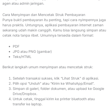
agen atau admin jaringan.
Cara Menyimpan dan Mencetak Struk Pembayaran
Punya bukti pembayaran itu penting, tapi cara nyimpennya juga
harus praktis. Untungnya, aplikasi pembayaran internet zaman
sekarang udah makin canggih. Kamu bisa langsung simpan atau
cetak nota tanpa ribet. Umumnya tersedia dalam format:
PDF
JPG atau PNG (gambar)
Teks/HTML
Berikut langkah umum menyimpan atau mencetak struk:
Setelah transaksi sukses, klik “Lihat Struk” di aplikasi.
Pilih opsi “Unduh” atau “Kirim ke WhatsApp/Email”.
Simpan di galeri, folder dokumen, atau upload ke Google
Drive/Dropbox.
Untuk cetak, tinggal kirim ke printer bluetooth atau
transfer ke laptop.