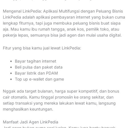
Mengenal LinkPedia: Aplikasi Multifungsi dengan Peluang Bisnis
LinkPedia adalah aplikasi pembayaran internet yang bukan cuma
lengkap fiturnya, tapi juga membuka peluang bisnis buat siapa
aja. Mau kamu ibu rumah tangga, anak kos, pemilik toko, atau
pekerja lepas, semuanya bisa jadi agen dan mulai usaha digital.
Fitur yang bisa kamu jual lewat LinkPedia:
Bayar tagihan internet
Beli pulsa dan paket data
Bayar listrik dan PDAM
Top up e-wallet dan game
Nggak ada target bulanan, harga super kompetitif, dan bonus
cair otomatis. Kamu tinggal promosiin ke orang sekitar, dan
setiap transaksi yang mereka lakukan lewat kamu, langsung
menghasilkan keuntungan.
Manfaat Jadi Agen LinkPedia
Jadi agen bukan cuma soal jualan. Kamu juga bantu banyak