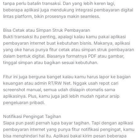
tanpa perlu batalin transaksi. Dan yang lebih keren lagi,
beberapa aplikasi juga mendukung integrasi pembayaran digital
lintas platform, bikin prosesnya makin seamless.
Bisa Cetak atau Simpan Struk Pembayaran
Bukti transaksi itu penting, apalagi kalau kamu pakai aplikasi
pembayaran internet buat kebutuhan bisnis. Makanya, aplikasi
yang oke harus punya fitur cetak atau simpan struk pembayaran
dalam bentuk digital. Biasanya formatnya PDF atau gambar,
tinggal simpan atau bagikan sesuai kebutuhan.
Fitur ini juga berguna banget kalau kamu harus lapor ke bagian
keuangan atau admin RT/RW Net. Nggak usah repot cari
screenshot manual, semua udah disiapin otomatis sama
aplikasinya. Plus, kamu juga jadi lebih mudah ngatur arsip
pengeluaran pribadi.
Notifikasi Pengingat Tagihan
Siapa pun pasti pernah lupa bayar tagihan. Tapi dengan aplikasi
pembayaran internet yang punya fitur notifikasi pengingat, kamu
bisa menghindari hal itu. Aplikasi bakal kirim pesan beberapa