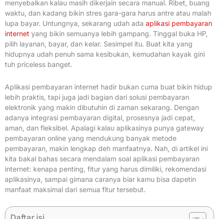
menyebalkan kalau masih dikerjain secara manual. Ribet, buang
waktu, dan kadang bikin stres gara-gara harus antre atau malah
lupa bayar. Untungnya, sekarang udah ada
aplikasi pembayaran
internet
yang bikin semuanya lebih gampang. Tinggal buka HP,
pilih layanan, bayar, dan kelar. Sesimpel itu. Buat kita yang
hidupnya udah penuh sama kesibukan, kemudahan kayak gini
tuh priceless banget.
Aplikasi pembayaran internet hadir bukan cuma buat bikin hidup
lebih praktis, tapi juga jadi bagian dari solusi pembayaran
elektronik yang makin dibutuhin di zaman sekarang. Dengan
adanya integrasi pembayaran digital, prosesnya jadi cepat,
aman, dan fleksibel. Apalagi kalau aplikasinya punya gateway
pembayaran online yang mendukung banyak metode
pembayaran, makin lengkap deh manfaatnya. Nah, di artikel ini
kita bakal bahas secara mendalam soal aplikasi pembayaran
internet: kenapa penting, fitur yang harus dimiliki, rekomendasi
aplikasinya, sampai gimana caranya biar kamu bisa dapetin
manfaat maksimal dari semua fitur tersebut.
Daftar isi