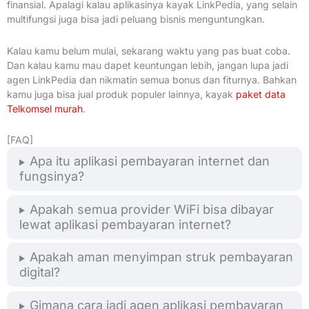
finansial. Apalagi kalau aplikasinya kayak LinkPedia, yang selain
multifungsi juga bisa jadi peluang bisnis menguntungkan.
Kalau kamu belum mulai, sekarang waktu yang pas buat coba.
Dan kalau kamu mau dapet keuntungan lebih, jangan lupa jadi
agen LinkPedia dan nikmatin semua bonus dan fiturnya. Bahkan
kamu juga bisa jual produk populer lainnya, kayak
paket data
Telkomsel murah
.
[FAQ]
Apa itu aplikasi pembayaran internet dan
fungsinya?
Apakah semua provider WiFi bisa dibayar
lewat aplikasi pembayaran internet?
Apakah aman menyimpan struk pembayaran
digital?
Gimana cara jadi agen aplikasi pembayaran