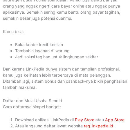
orang yang nggak ngerti cara bayar online atau nggak punya
aplikasinya. Semakin sering kamu bantu orang bayar tagihan,
semakin besar juga potensi cuanmu.
Kamu bisa:
Buka konter kecil-kecilan
Tambahin layanan di warung
Jadi solusi tagihan untuk lingkungan sekitar
Dan karena LinkPedia punya sistem dan tampilan profesional,
kamu juga kelihatan lebih terpercaya di mata pelanggan.
Ditambah lagi, sistem bonus dan cashback-nya bikin penghasilan
tambah maksimal.
Daftar dan Mulai Usaha Sendiri
Cara daftarnya simpel banget:
Download aplikasi LinkPedia di
Play Store
atau
App Store
Atau langsung daftar lewat website
reg.linkpedia.id