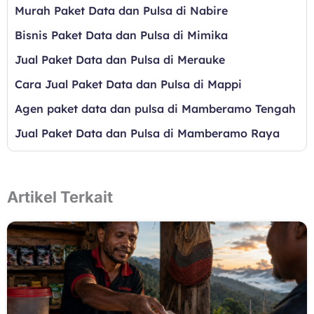
Murah Paket Data dan Pulsa di Nabire
Bisnis Paket Data dan Pulsa di Mimika
Jual Paket Data dan Pulsa di Merauke
Cara Jual Paket Data dan Pulsa di Mappi
Agen paket data dan pulsa di Mamberamo Tengah
Jual Paket Data dan Pulsa di Mamberamo Raya
Artikel Terkait