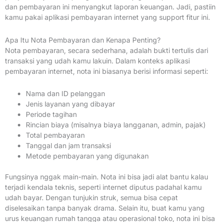
dan pembayaran ini menyangkut laporan keuangan. Jadi, pastiin
kamu pakai aplikasi pembayaran internet yang support fitur ini.
Apa Itu Nota Pembayaran dan Kenapa Penting?
Nota pembayaran, secara sederhana, adalah bukti tertulis dari
transaksi yang udah kamu lakuin. Dalam konteks aplikasi
pembayaran internet, nota ini biasanya berisi informasi seperti:
Nama dan ID pelanggan
Jenis layanan yang dibayar
Periode tagihan
Rincian biaya (misalnya biaya langganan, admin, pajak)
Total pembayaran
Tanggal dan jam transaksi
Metode pembayaran yang digunakan
Fungsinya nggak main-main. Nota ini bisa jadi alat bantu kalau
terjadi kendala teknis, seperti internet diputus padahal kamu
udah bayar. Dengan tunjukin struk, semua bisa cepat
diselesaikan tanpa banyak drama. Selain itu, buat kamu yang
urus keuangan rumah tangga atau operasional toko, nota ini bisa